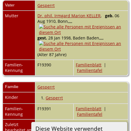
Vater
Gesperrt
Mutter
Dr. phil. Irmgard Marion KELLER
,
geb.
06
Aug 1910, Bonn,,,,,
gest.
28 Jan 1998, Baden Baden,,,,,
(Alter 87 Jahre)
Familien-
F19390
Familienblatt
|
Kennung
Familientafel
Familie
Gesperrt
Kinder
1.
Gesperrt
Familien-
F19391
Familienblatt
|
Kennung
Familientafel
Zuletzt
15 Jun 2020
Diese Website verwendet
bearbeitet am