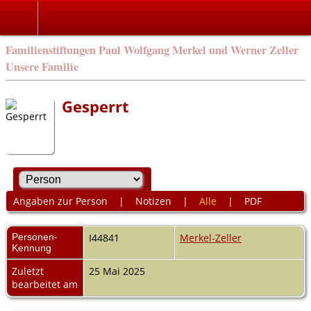
Familienstiftungen Paul Wolfgang Merkel und Werner Zeller
Unsere Familie
Gesperrt
Angaben zur Person
|
Notizen
|
Alle
|
PDF
Personen-
I44841
Merkel-Zeller
Kennung
Zuletzt
25 Mai 2025
bearbeitet am