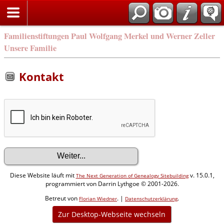
Familienstiftungen Paul Wolfgang Merkel und Werner Zeller
Unsere Familie
Kontakt
Diese Website läuft mit
v. 15.0.1,
The Next Generation of Genealogy Sitebuilding
programmiert von Darrin Lythgoe © 2001-2026.
Betreut von
. |
.
Florian Wiedner
Datenschutzerklärung
Zur Desktop-Webseite wechseln