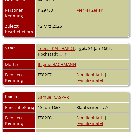
Personen-
I129753
Merkel-Zeller
Kennung
Zuletzt
12 Mrz 2026
bearbeitet am
Vater
Tobias KALLHARDT
,
get.
31 Jan 1604,
Höchstädt,,,,,
Mutter
Regine BACHMANN
Familien-
F58267
Familienblatt
|
Kennung
Familientafel
Familie
Samuel CASPAR
Eheschließung
13 Jun 1665
Blaubeuren,,,,,
Familien-
F58266
Familienblatt
|
Kennung
Familientafel