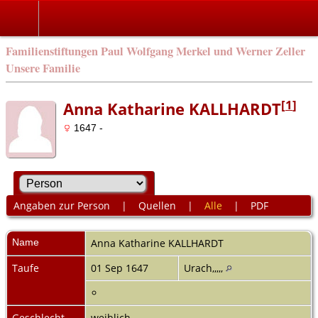
Familienstiftungen Paul Wolfgang Merkel und Werner Zeller
Unsere Familie
[
1
]
Anna Katharine KALLHARDT
1647 -
Angaben zur Person
|
Quellen
|
Alle
|
PDF
Name
Anna Katharine
KALLHARDT
Taufe
01 Sep 1647
Urach,,,,,
Geschlecht
weiblich