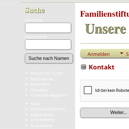
Suche
Familienstif
Vorname:
Unsere 
Nachname:
Anmelden
S
Kontakt
Erweiterte Suche
Nachnamen
Anmelden
Aktuelles
Gesuchte Angaben
Fotos
Video-Aufnahmen
Dokumente
Geschichten
Grabsteine