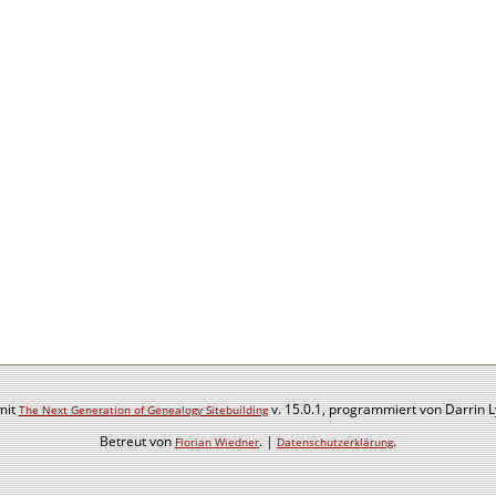
mit
v. 15.0.1, programmiert von Darrin 
The Next Generation of Genealogy Sitebuilding
Betreut von
. |
.
Florian Wiedner
Datenschutzerklärung