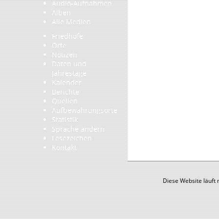
Audio-Aufnahmen
Alben
Alle Medien
Friedhöfe
Orte
Notizen
Daten und
Jahrestage
Kalender
Berichte
Quellen
Aufbewahrungsorte
Statistik
Sprache ändern
Lesezeichen
Kontakt
Diese Website läuft 