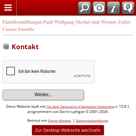
Familienstiftungen Paul Wolfgang Merkel und Werner Zeller
Unsere Familie
Kontakt
Diese Website läuft mit
v. 15.0.1,
The Next Generation of Genealogy Sitebuilding
programmiert von Darrin Lythgoe © 2001-2026.
Betreut von
. |
.
Florian Wiedner
Datenschutzerklärung
Zur Desktop-Webseite wechseln