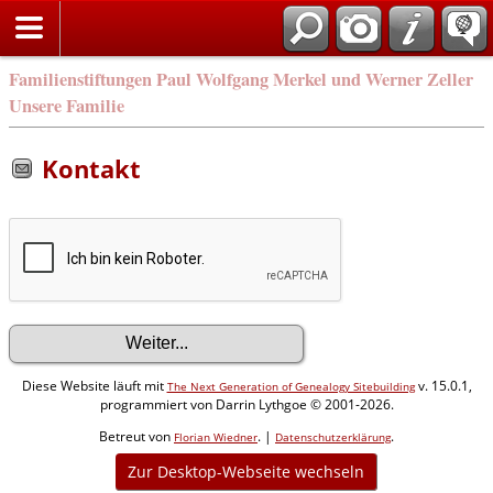
Familienstiftungen Paul Wolfgang Merkel und Werner Zeller
Unsere Familie
Kontakt
Diese Website läuft mit
v. 15.0.1,
The Next Generation of Genealogy Sitebuilding
programmiert von Darrin Lythgoe © 2001-2026.
Betreut von
. |
.
Florian Wiedner
Datenschutzerklärung
Zur Desktop-Webseite wechseln