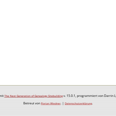
mit
v. 15.0.1, programmiert von Darrin 
The Next Generation of Genealogy Sitebuilding
Betreut von
. |
.
Florian Wiedner
Datenschutzerklärung