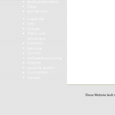
Audio-Aufnahmen
Alben
Alle Medien
Friedhöfe
Orte
Notizen
Daten und
Jahrestage
Kalender
Berichte
Quellen
Aufbewahrungsorte
Statistik
Sprache ändern
Lesezeichen
Kontakt
Diese Website läuft 