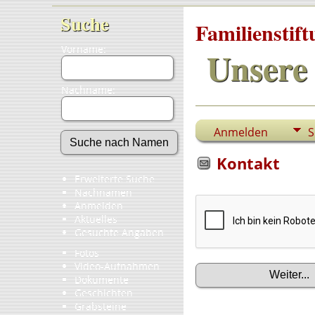
Suche
Familienstif
Vorname:
Unsere 
Nachname:
Anmelden
S
Kontakt
Erweiterte Suche
Nachnamen
Anmelden
Aktuelles
Gesuchte Angaben
Fotos
Video-Aufnahmen
Dokumente
Geschichten
Grabsteine