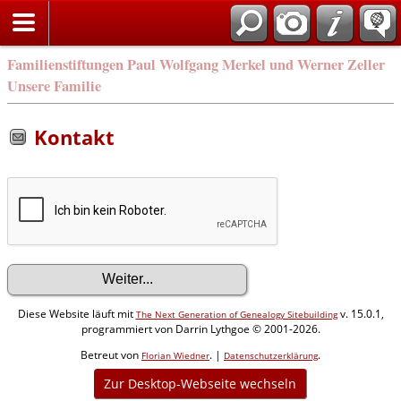
Familienstiftungen Paul Wolfgang Merkel und Werner Zeller
Unsere Familie
Kontakt
Diese Website läuft mit
v. 15.0.1,
The Next Generation of Genealogy Sitebuilding
programmiert von Darrin Lythgoe © 2001-2026.
Betreut von
. |
.
Florian Wiedner
Datenschutzerklärung
Zur Desktop-Webseite wechseln