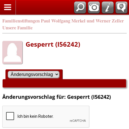
Familienstiftungen Paul Wolfgang Merkel und Werner Zeller
Unsere Familie
Gesperrt (I56242)
Änderungsvorschlag für: Gesperrt (I56242)