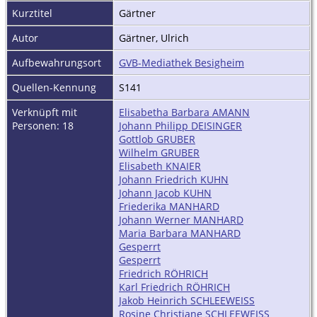
Kurztitel
Gärtner
Autor
Gärtner, Ulrich
Aufbewahrungsort
GVB-Mediathek Besigheim
Quellen-Kennung
S141
Verknüpft mit
Elisabetha Barbara AMANN
Personen: 18
Johann Philipp DEISINGER
Gottlob GRUBER
Wilhelm GRUBER
Elisabeth KNAIER
Johann Friedrich KUHN
Johann Jacob KUHN
Friederika MANHARD
Johann Werner MANHARD
Maria Barbara MANHARD
Gesperrt
Gesperrt
Friedrich RÖHRICH
Karl Friedrich RÖHRICH
Jakob Heinrich SCHLEEWEISS
Rosine Christiane SCHLEEWEISS