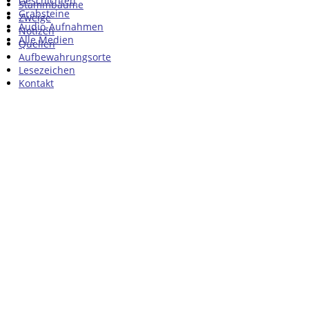
Geschichten
Stammbäume
Grabsteine
Zweige
Audio-Aufnahmen
Notizen
Alle Medien
Quellen
Aufbewahrungsorte
Lesezeichen
Kontakt