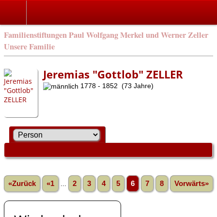
Familienstiftungen Paul Wolfgang Merkel und Werner Zeller
Unsere Familie
Jeremias "Gottlob" ZELLER
1778 - 1852 (73 Jahre)
«Zurück
«1
...
2
3
4
5
6
7
8
Vorwärts»