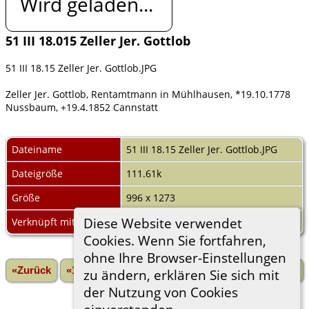
Wird geladen...
51 III 18.015 Zeller Jer. Gottlob
51 III 18.15 Zeller Jer. Gottlob.JPG
Zeller Jer. Gottlob, Rentamtmann in Mühlhausen, *19.10.1778
Nussbaum, +19.4.1852 Cannstatt
Dateiname
51 III 18.15 Zeller Jer. Gottlob.JPG
Dateigröße
111.61k
Größe
996 x 1273
Diese Website verwendet
Verknüpft mit
Jeremias "Gottlob" ZELLER
Cookies. Wenn Sie fortfahren,
ohne Ihre Browser-Einstellungen
«Zurück
«1
...
2
3
4
5
6
7
8
Vorwärts»
zu ändern, erklären Sie sich mit
der Nutzung von Cookies