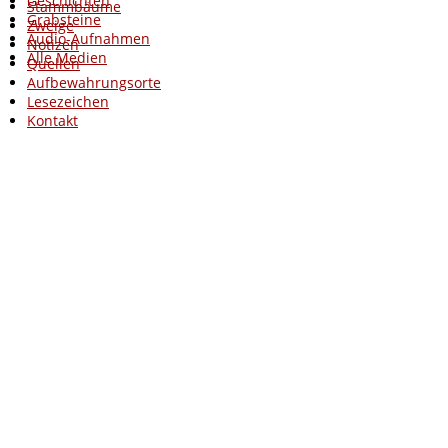
Geschichten
Stammbäume
Grabsteine
Zweige
Audio-Aufnahmen
Notizen
Alle Medien
Quellen
Aufbewahrungsorte
Lesezeichen
Kontakt