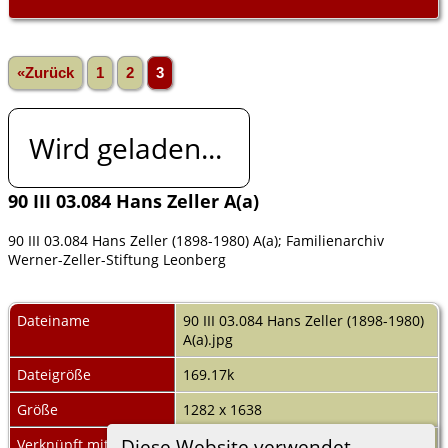
«Zurück
1
2
3
Wird geladen...
90 III 03.084 Hans Zeller A(a)
90 III 03.084 Hans Zeller (1898-1980) A(a); Familienarchiv
Werner-Zeller-Stiftung Leonberg
Dateiname
90 III 03.084 Hans Zeller (1898-1980)
A(a).jpg
Dateigröße
169.17k
Größe
1282 x 1638
Diese Website verwendet
Verknüpft mit
Hans Wilhelm Otto ZELLER