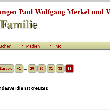
tungen Paul Wolfgang Merkel und W
Familie
uchen
Medien
Info
Zurück
«1
...
29
30
31
32
33
ndesverdienstkreuzes