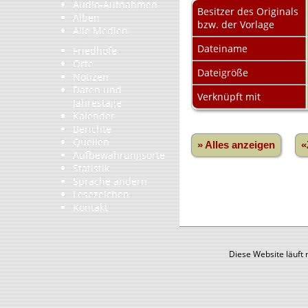
Audio-Aufnahmen
Besitzer des Originals
Alben
bzw. der Vorlage
Alle Medien
Dateiname
Friedhöfe
Orte
Dateigröße
Notizen
Daten und
Verknüpft mit
Jahrestage
Kalender
Berichte
Quellen
» Alles anzeigen
«
Aufbewahrungsorte
Statistik
Sprache ändern
Lesezeichen
Kontakt
Diese Website läuft 