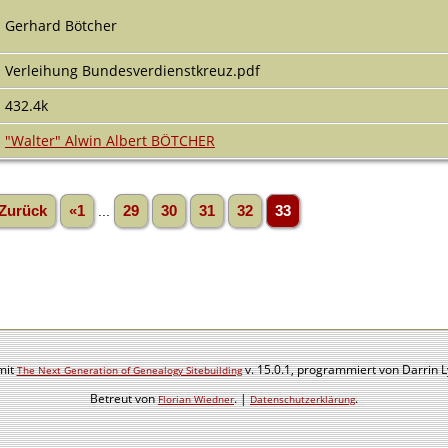
Gerhard Bötcher
Verleihung Bundesverdienstkreuz.pdf
432.4k
"Walter" Alwin Albert BÖTCHER
Zurück
«1
...
29
30
31
32
33
mit
v. 15.0.1, programmiert von Darrin 
The Next Generation of Genealogy Sitebuilding
Betreut von
. |
.
Florian Wiedner
Datenschutzerklärung