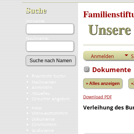
Suche
Familienstif
Vorname:
Unsere 
Nachname:
Anmelden
S
Dokumente
Erweiterte Suche
Nachnamen
» Alles anzeigen
«
Anmelden
Aktuelles
Download PDF
Gesuchte Angaben
Verleihung des Bu
Fotos
Video-Aufnahmen
Dokumente
Geschichten
Grabsteine