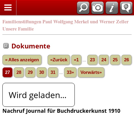
Familienstiftungen Paul Wolfgang Merkel und Werner Zeller
Unsere Familie
Dokumente
» Alles anzeigen
«Zurück
«1
...
23
24
25
26
27
28
29
30
31
...
33»
Vorwärts»
Wird geladen...
Nachruf Journal für Buchdruckerkunst 1910