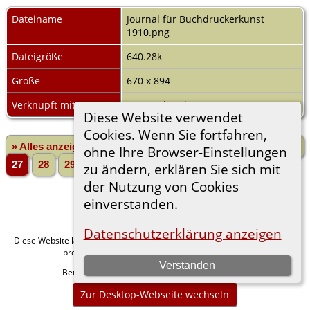
Dateiname
Journal für Buchdruckerkunst
1910.png
Dateigröße
640.28k
Größe
670 x 894
Verknüpft mit
Ernst "Theodor" NAUMANN
Diese Website verwendet
Cookies. Wenn Sie fortfahren,
» Alles anzeigen
«Zurück
«1
...
23
24
25
26
ohne Ihre Browser-Einstellungen
27
28
29
30
31
...
33»
Vorwärts»
zu ändern, erklären Sie sich mit
der Nutzung von Cookies
einverstanden.
Datenschutzerklärung anzeigen
Diese Website läuft mit
v. 15.0.1,
The Next Generation of Genealogy Sitebuilding
programmiert von Darrin Lythgoe © 2001-2026.
Verstanden
Betreut von
. |
.
Florian Wiedner
Datenschutzerklärung
Zur Desktop-Webseite wechseln