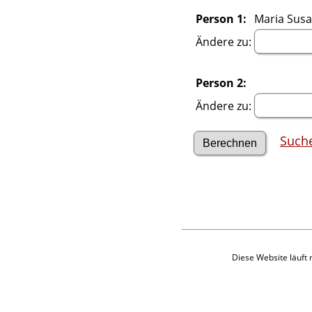
Audio-Aufnahmen
Alben
Person 1:
Maria Susa
Alle Medien
Ändere zu:
Friedhöfe
Orte
Notizen
Person 2:
Daten und
Jahrestage
Ändere zu:
Kalender
Berichte
Such
Quellen
Aufbewahrungsorte
Statistik
Sprache ändern
Lesezeichen
Kontakt
Diese Website läuft 