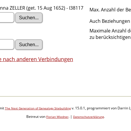
nna ZELLER (get. 15 Aug 1652) - I38117
Max. Anzahl der B
Auch Beziehungen 
Maximale Anzahl d
zu berücksichtige
e nach anderen Verbindungen
mit
v. 15.0.1, programmiert von Darrin 
The Next Generation of Genealogy Sitebuilding
Betreut von
. |
.
Florian Wiedner
Datenschutzerklärung