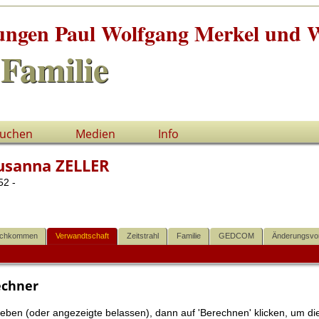
tungen Paul Wolfgang Merkel und W
Familie
uchen
Medien
Info
usanna ZELLER
2 -
chkommen
Verwandtschaft
Zeitstrahl
Familie
GEDCOM
Änderungsvo
echner
en (oder angezeigte belassen), dann auf 'Berechnen' klicken, um die