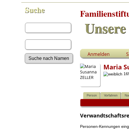
Suche
Familienstif
Vorname:
Unsere 
Nachname:
Anmelden
S
Maria S
Erweiterte Suche
165
Nachnamen
Anmelden
Aktuelles
Gesuchte Angaben
Person
Vorfahren
Na
Fotos
Video-Aufnahmen
Dokumente
Verwandtschaftsr
Geschichten
Grabsteine
Personen-Kennungen eingeb