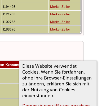
I194495
Merkel-Zeller
I121703
Merkel-Zeller
I102768
Merkel-Zeller
I188676
Merkel-Zeller
ien-Kennung
Stammbaum
Diese Website verwendet
Cookies. Wenn Sie fortfahren,
Merkel-Zeller
ohne Ihre Browser-Einstellungen
Merkel-Zeller
zu ändern, erklären Sie sich mit
Merkel-Zeller
der Nutzung von Cookies
einverstanden.
Merkel-Zeller
Merkel-Zeller
Datenschutzerklärung anzeigen