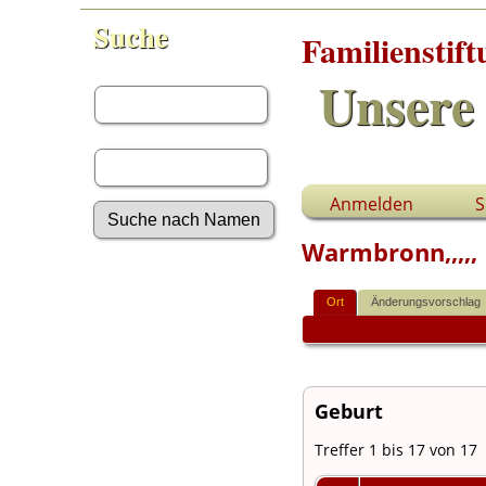
Suche
Familienstif
Vorname:
Unsere 
Nachname:
Anmelden
S
Warmbronn,,,,,
Erweiterte Suche
Nachnamen
Ort
Änderungsvorschlag
Anmelden
Aktuelles
Gesuchte Angaben
Fotos
Geburt
Video-Aufnahmen
Dokumente
Treffer 1 bis 17 von 17
Geschichten
Grabsteine