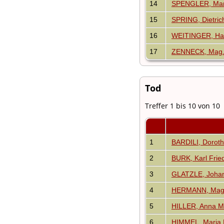
14
SPENGLER, Mar
15
SPRING, Dietric
16
WEITINGER, Ha
17
ZENNECK, Mag. 
Tod
Treffer 1 bis 10 von 10
1
BARDILI, Doroth
2
BURK, Karl Fried
3
GLATZLE, Joha
4
HERMANN, Mag.
5
HILLER, Anna M
6
HIMMEL, Maria 