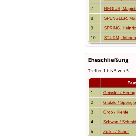
7
REGIUS, Magist
8
SPENGLER, Mar
9
SPRING, Heinri
10
STURM, Johann A
Eheschließung
Treffer 1 bis 5 von 5
Fam
1
Geissler / Hering
2
Glatzle / Spengle
3
Grob / Kienle
4
Schwan / Schmi
5
Zeller / Scholl