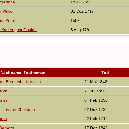
garethe
1820 1825
h Wilhelm
01 Dez 1717
ns Peter
1559
Karl August Gottlob
8 Aug 1791
Nachname, Taufnamen
Tod
ea Elisabetha Karolina
21 Mai 1842
rich
21 Jul 1850
nnes
04 Feb 1890
 Johann Christoph
02 Dez 1724
aria
22 Feb 1712
Barbara
17 Dez 1845