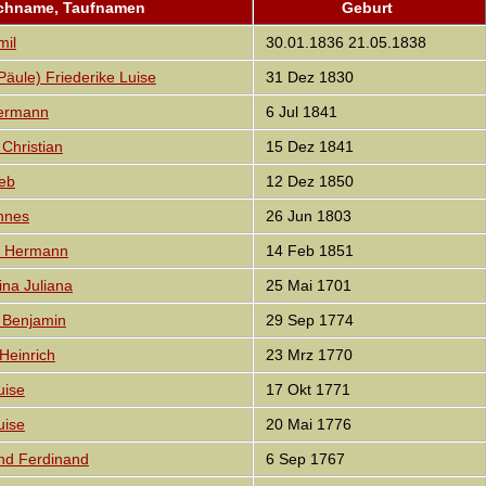
chname, Taufnamen
Geburt
mil
30.01.1836 21.05.1838
äule) Friederike Luise
31 Dez 1830
ermann
6 Jul 1841
Christian
15 Dez 1841
eb
12 Dez 1850
nnes
26 Jun 1803
h Hermann
14 Feb 1851
a Juliana
25 Mai 1701
 Benjamin
29 Sep 1774
Heinrich
23 Mrz 1770
uise
17 Okt 1771
uise
20 Mai 1776
d Ferdinand
6 Sep 1767