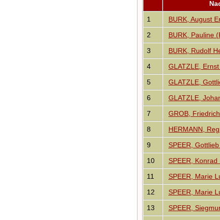
Audio-Aufnahmen
Na
Alben
1
BURK, August E
Alle Medien
2
BURK, Pauline (P
Friedhöfe
Orte
3
BURK, Rudolf H
Notizen
Daten und
4
GLATZLE, Ernst 
Jahrestage
Kalender
5
GLATZLE, Gottli
Berichte
6
GLATZLE, Joha
Quellen
Aufbewahrungsorte
7
GROB, Friedric
Statistik
Sprache ändern
8
HERMANN, Regin
Lesezeichen
9
SPEER, Gottlieb
Kontakt
10
SPEER, Konrad 
11
SPEER, Marie L
12
SPEER, Marie L
13
SPEER, Siegmun