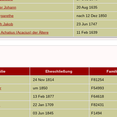
er Johann
20 Aug 1635
garethe
nach 12 Dez 1850
ch Jakob
23 Jun 1747
chatius (Acacius) der Ältere
11 Feb 1639
ilie
Eheschließung
Famil
24 Nov 1814
F81254
r
um 1850
F54993
13 Feb 1877
F64618
d
22 Jan 1709
F82431
03 Jun 1845
F1494