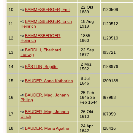
22 Okt
10
BAMMESBERGER, Emil
I120509
1889
BAMMESBERGER, Erich
18 Aug
11
I120512
Heinrich
1919
BAMMESBERGER,
1855
12
I120510
Heinrich
1860
BARDILI, Eberhard
22 Sep
13
I93721
Ludwig
1677
2 Mrz
14
BÄSTLIN, Brigitte
I188976
1562
8 Jul
15
BAUDER, Anna Katharina
I209138
1646
25 Feb
BAUDER, Mag. Johann
16
1645 25
I67983
Philipp
Feb 1644
BAUDER, Mag. Johann
26 Okt
17
I67959
Ulrich
1610
24 Apr
18
BAUDER, Maria Agathe
I28416
1642