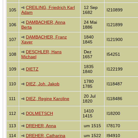
CREILING, Friedrich Karl
12 Sep
105
I210899
Adam
1682
DAMBACHER, Anna
24 Mai
106
I121899
Berta
1886
DAMBACHER, Franz
1840
107
I121900
Xaver
1845
DESCHLER, Hans
Dez
108
I54251
Michael
1657
1835
109
DIETZ
I122199
1840
1780
110
DIEZ, Joh. Jakob
I118487
1785
20 Jul
111
DIEZ, Regine Karoline
I118486
1820
1410
112
DOLMETSCH
I18200
1415
113
DREHER, Anna
um 1515
I78170
114
DREHER, Catharina
um 1522
I94910