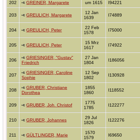
202
GREINER, Margarete
um 1615
I94221
12 Jan
203
GREULICH, Margarete
I74889
1639
22 Feb
204
GREULICH, Peter
I75000
1578
15 Mrz
205
GREULICH, Peter
I74922
1617
GRIESINGER, "Gustav"
27 Jan
206
I186056
Friedrich
1804
GRIESINGER, Caroline
12 Sep
207
I130928
Sophie
1802
GRUBER, Christiane
1855
208
I118552
Dorothea
1860
1775
209
GRUBER, Joh. Christof
I122277
1785
29 Jul
210
GRUBER, Johannes
I122276
1826
1570
211
GÜLTLINGER, Marie
I69650
1579