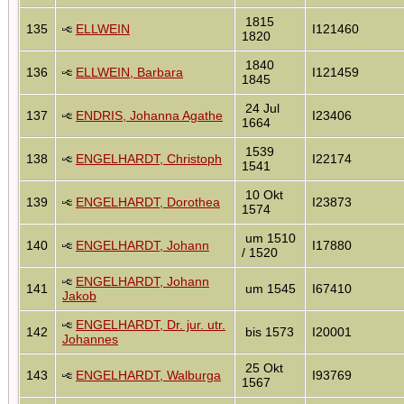
1815
135
ELLWEIN
I121460
1820
1840
136
ELLWEIN, Barbara
I121459
1845
24 Jul
137
ENDRIS, Johanna Agathe
I23406
1664
1539
138
ENGELHARDT, Christoph
I22174
1541
10 Okt
139
ENGELHARDT, Dorothea
I23873
1574
um 1510
140
ENGELHARDT, Johann
I17880
/ 1520
ENGELHARDT, Johann
141
um 1545
I67410
Jakob
ENGELHARDT, Dr. jur. utr.
142
bis 1573
I20001
Johannes
25 Okt
143
ENGELHARDT, Walburga
I93769
1567