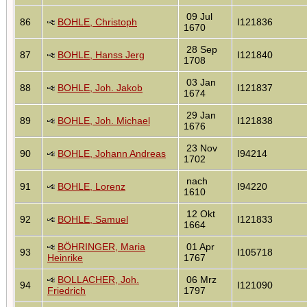
09 Jul
86
BOHLE, Christoph
I121836
1670
28 Sep
87
BOHLE, Hanss Jerg
I121840
1708
03 Jan
88
BOHLE, Joh. Jakob
I121837
1674
29 Jan
89
BOHLE, Joh. Michael
I121838
1676
23 Nov
90
BOHLE, Johann Andreas
I94214
1702
nach
91
BOHLE, Lorenz
I94220
1610
12 Okt
92
BOHLE, Samuel
I121833
1664
BÖHRINGER, Maria
01 Apr
93
I105718
Heinrike
1767
BOLLACHER, Joh.
06 Mrz
94
I121090
Friedrich
1797