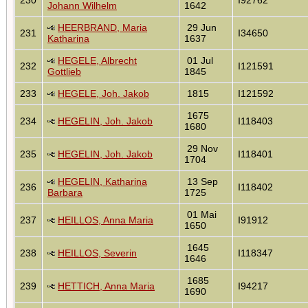
Johann Wilhelm
1642
HEERBRAND, Maria
29 Jun
231
I34650
Katharina
1637
HEGELE, Albrecht
01 Jul
232
I121591
Gottlieb
1845
233
HEGELE, Joh. Jakob
1815
I121592
1675
234
HEGELIN, Joh. Jakob
I118403
1680
29 Nov
235
HEGELIN, Joh. Jakob
I118401
1704
HEGELIN, Katharina
13 Sep
236
I118402
Barbara
1725
01 Mai
237
HEILLOS, Anna Maria
I91912
1650
1645
238
HEILLOS, Severin
I118347
1646
1685
239
HETTICH, Anna Maria
I94217
1690