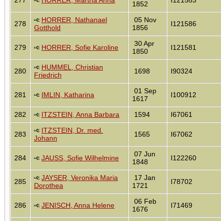
1852
HORRER, Nathanael
05 Nov
278
I121586
Gotthold
1856
30 Apr
279
HORRER, Sofie Karoline
I121581
1850
HUMMEL, Christian
280
1698
I90324
Friedrich
01 Sep
281
IMLIN, Katharina
I100912
1617
282
ITZSTEIN, Anna Barbara
1594
I67061
ITZSTEIN, Dr. med.
283
1565
I67062
Johann
07 Jun
284
JAUSS, Sofie Wilhelmine
I122260
1848
JAYSER, Veronika Maria
17 Jan
285
I78702
Dorothea
1721
06 Feb
286
JENISCH, Anna Helene
I71469
1676