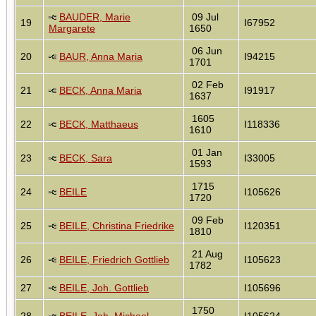
BAUDER, Marie
09 Jul
19
I67952
Margarete
1650
06 Jun
20
BAUR, Anna Maria
I94215
1701
02 Feb
21
BECK, Anna Maria
I91917
1637
1605
22
BECK, Matthaeus
I118336
1610
01 Jan
23
BECK, Sara
I33005
1593
1715
24
BEILE
I105626
1720
09 Feb
25
BEILE, Christina Friedrike
I120351
1810
21 Aug
26
BEILE, Friedrich Gottlieb
I105623
1782
27
BEILE, Joh. Gottlieb
I105696
1750
28
BEILE, Joh. Michael
I105624