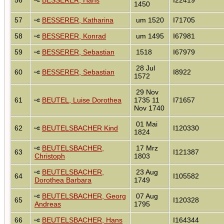
1450
57
BESSERER, Katharina
um 1520
I71705
58
BESSERER, Konrad
um 1495
I67981
59
BESSERER, Sebastian
1518
I67979
28 Jul
60
BESSERER, Sebastian
I8922
1572
29 Nov
61
BEUTEL, Luise Dorothea
1735 11
I71657
Nov 1740
01 Mai
62
BEUTELSBACHER Kind
I120330
1824
BEUTELSBACHER,
17 Mrz
63
I121387
Christoph
1803
BEUTELSBACHER,
23 Aug
64
I105582
Dorothea Barbara
1749
BEUTELSBACHER, Georg
07 Aug
65
I120328
Andreas
1795
66
BEUTELSBACHER, Hans
I164344