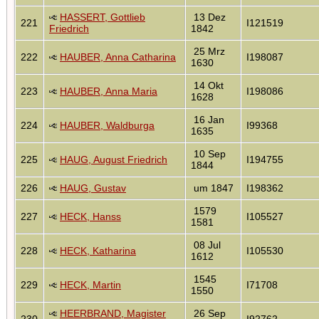
HASSERT, Gottlieb
13 Dez
221
I121519
Friedrich
1842
25 Mrz
222
HAUBER, Anna Catharina
I198087
1630
14 Okt
223
HAUBER, Anna Maria
I198086
1628
16 Jan
224
HAUBER, Waldburga
I99368
1635
10 Sep
225
HAUG, August Friedrich
I194755
1844
226
HAUG, Gustav
um 1847
I198362
1579
227
HECK, Hanss
I105527
1581
08 Jul
228
HECK, Katharina
I105530
1612
1545
229
HECK, Martin
I71708
1550
HEERBRAND, Magister
26 Sep
230
I92762