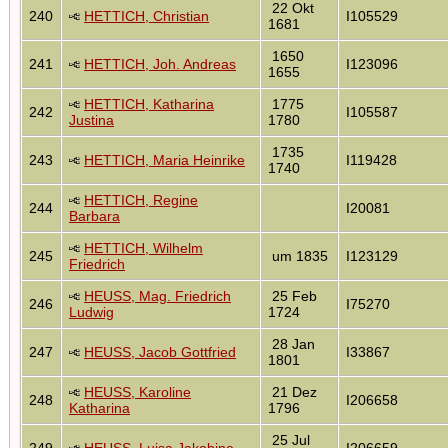
22 Okt
240
HETTICH, Christian
I105529
1681
1650
241
HETTICH, Joh. Andreas
I123096
1655
HETTICH, Katharina
1775
242
I105587
Justina
1780
1735
243
HETTICH, Maria Heinrike
I119428
1740
HETTICH, Regine
244
I20081
Barbara
HETTICH, Wilhelm
245
um 1835
I123129
Friedrich
HEUSS, Mag. Friedrich
25 Feb
246
I75270
Ludwig
1724
28 Jan
247
HEUSS, Jacob Gottfried
I33867
1801
HEUSS, Karoline
21 Dez
248
I206658
Katharina
1796
25 Jul
249
HEUSS, Luisa Jakobine
I206659