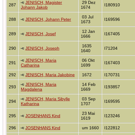
JENISCH, Magister
29 Dez
287
I180910
Johann Jakob
1674
03 Jul
288
JENISCH, Johann Peter
I169596
1673
12 Jan
289
JENISCH, Josef
I167405
1666
1635
290
JENISCH, Joseph
I71204
1640
JENISCH, Maria
06 Okt
291
I167403
Catharina
1699
292
JENISCH, Maria Jakobine
1672
I170731
JENISCH, Maria
14 Feb
293
I193857
Magdalena
1669
JENISCH, Maria Sibylle
03 Sep
294
I169595
Katharina
1707
23 Mai
295
JOSENHANS Kind
I123246
1619
296
JOSENHANS Kind
um 1660
I122812