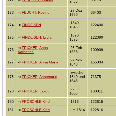
1622
27 Dez
173
FEUCHT, Rosine
I68403
1620
1840
174
FINDEISEN
I122400
1845
1870
175
FINDEISEN, Lydia
I122399
1875
FRICKER, Anna
26 Feb
176
I100909
Katharina
1638
27 Nov
177
FRICKER, Anna Maria
I165094
1643
zwischen
178
FRICKER, Annemarie
1640 und
I71375
1648
22 Jul
179
FRICKER, Jakob
I100911
1605
180
FRÖSCHLE Kind
1813
I122815
181
FRÖSCHLE Kind
um 1814
I122816