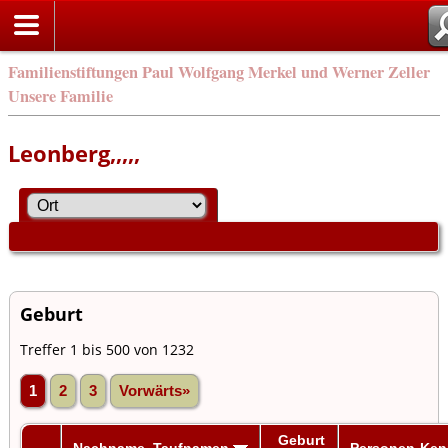
Familienstiftungen Paul Wolfgang Merkel und Werner Zeller
Unsere Familie
Leonberg,,,,,
Geburt
Treffer 1 bis 500 von 1232
1
2
3
Vorwärts»
Geburt
Nachname, Taufnamen
Personen-Ke