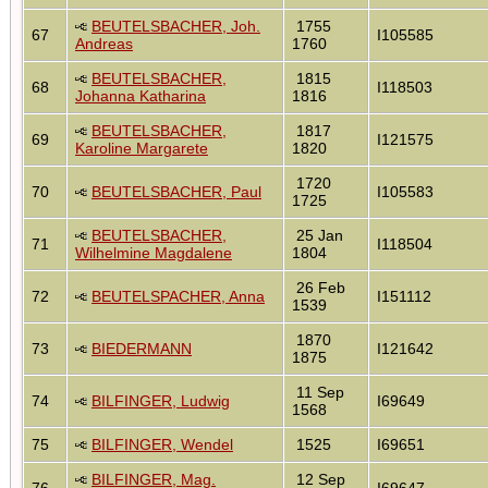
BEUTELSBACHER, Joh.
1755
67
I105585
Andreas
1760
BEUTELSBACHER,
1815
68
I118503
Johanna Katharina
1816
BEUTELSBACHER,
1817
69
I121575
Karoline Margarete
1820
1720
70
BEUTELSBACHER, Paul
I105583
1725
BEUTELSBACHER,
25 Jan
71
I118504
Wilhelmine Magdalene
1804
26 Feb
72
BEUTELSPACHER, Anna
I151112
1539
1870
73
BIEDERMANN
I121642
1875
11 Sep
74
BILFINGER, Ludwig
I69649
1568
75
BILFINGER, Wendel
1525
I69651
BILFINGER, Mag.
12 Sep
76
I69647