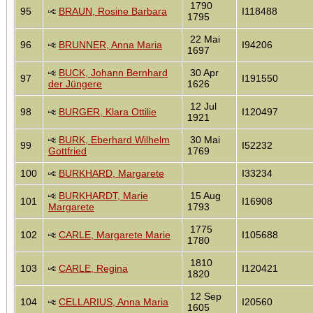
1790
95
BRAUN, Rosine Barbara
I118488
1795
22 Mai
96
BRUNNER, Anna Maria
I94206
1697
BUCK, Johann Bernhard
30 Apr
97
I191550
der Jüngere
1626
12 Jul
98
BURGER, Klara Ottilie
I120497
1921
BURK, Eberhard Wilhelm
30 Mai
99
I52232
Gottfried
1769
100
BURKHARD, Margarete
I33234
BURKHARDT, Marie
15 Aug
101
I16908
Margarete
1793
1775
102
CARLE, Margarete Marie
I105688
1780
1810
103
CARLE, Regina
I120421
1820
12 Sep
104
CELLARIUS, Anna Maria
I20560
1605