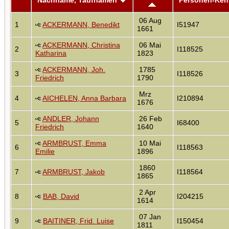
06 Aug
1
ACKERMANN, Benedikt
I51947
1661
ACKERMANN, Christina
06 Mai
2
I118525
Katharina
1823
ACKERMANN, Joh.
1785
3
I118526
Friedrich
1790
Mrz
4
AICHELEN, Anna Barbara
I210894
1676
ANDLER, Johann
26 Feb
5
I68400
Friedrich
1640
ARMBRUST, Emma
10 Mai
6
I118563
Emilie
1896
1860
7
ARMBRUST, Jakob
I118564
1865
2 Apr
8
BAB, David
I204215
1614
07 Jan
9
BAITINER, Frid. Luise
I150454
1811