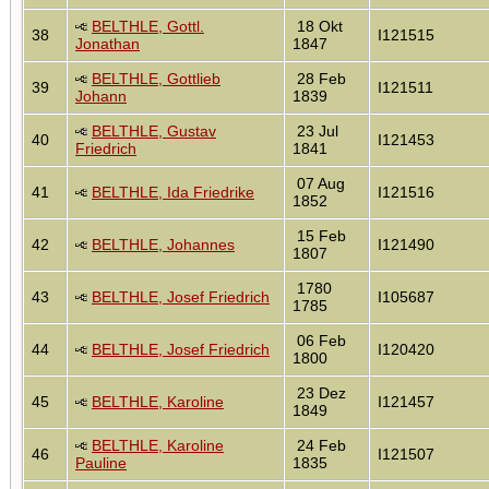
BELTHLE, Gottl.
18 Okt
38
I121515
Jonathan
1847
BELTHLE, Gottlieb
28 Feb
39
I121511
Johann
1839
BELTHLE, Gustav
23 Jul
40
I121453
Friedrich
1841
07 Aug
41
BELTHLE, Ida Friedrike
I121516
1852
15 Feb
42
BELTHLE, Johannes
I121490
1807
1780
43
BELTHLE, Josef Friedrich
I105687
1785
06 Feb
44
BELTHLE, Josef Friedrich
I120420
1800
23 Dez
45
BELTHLE, Karoline
I121457
1849
BELTHLE, Karoline
24 Feb
46
I121507
Pauline
1835