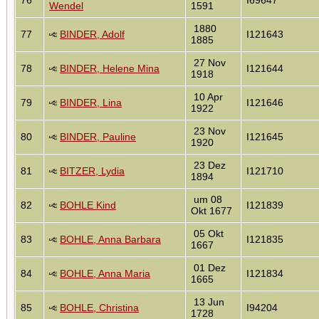
Wendel
1591
1880
77
BINDER, Adolf
I121643
1885
27 Nov
78
BINDER, Helene Mina
I121644
1918
10 Apr
79
BINDER, Lina
I121646
1922
23 Nov
80
BINDER, Pauline
I121645
1920
23 Dez
81
BITZER, Lydia
I121710
1894
um 08
82
BOHLE Kind
I121839
Okt 1677
05 Okt
83
BOHLE, Anna Barbara
I121835
1667
01 Dez
84
BOHLE, Anna Maria
I121834
1665
13 Jun
85
BOHLE, Christina
I94204
1728