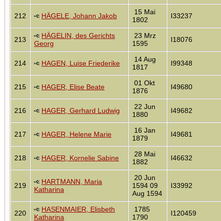
15 Mai
212
HÄGELE, Johann Jakob
I33237
1802
HÄGELIN, des Gerichts
23 Mrz
213
I18076
Georg
1595
14 Aug
214
HAGEN, Luise Friederike
I99348
1817
01 Okt
215
HAGER, Elise Beate
I49680
1876
22 Jun
216
HAGER, Gerhard Ludwig
I49682
1880
16 Jan
217
HAGER, Helene Marie
I49681
1879
28 Mai
218
HAGER, Kornelie Sabine
I46632
1882
20 Jun
HARTMANN, Maria
219
1594 09
I33992
Katharina
Aug 1594
HASENMAIER, Elisbeth
1785
220
I120459
Katharina
1790