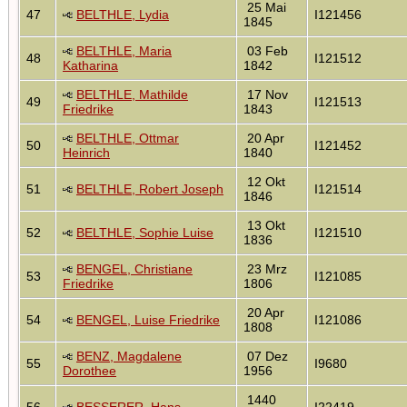
25 Mai
47
BELTHLE, Lydia
I121456
1845
BELTHLE, Maria
03 Feb
48
I121512
Katharina
1842
BELTHLE, Mathilde
17 Nov
49
I121513
Friedrike
1843
BELTHLE, Ottmar
20 Apr
50
I121452
Heinrich
1840
12 Okt
51
BELTHLE, Robert Joseph
I121514
1846
13 Okt
52
BELTHLE, Sophie Luise
I121510
1836
BENGEL, Christiane
23 Mrz
53
I121085
Friedrike
1806
20 Apr
54
BENGEL, Luise Friedrike
I121086
1808
BENZ, Magdalene
07 Dez
55
I9680
Dorothee
1956
1440
56
BESSERER, Hans
I22419