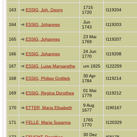
1715
163
ESSIG, Joh. Georg
I119204
1720
Jun
164
ESSIG, Johannes
I119203
1743
23 Mai
165
ESSIG, Johannes
I119207
1769
24 Jun
166
ESSIG, Johannes
I119208
1770
167
ESSIG, Luise Margarethe
um 1825
I122259
30 Apr
168
ESSIG, Philipp Gottlieb
I119214
1784
01 Mai
169
ESSIG, Regina Dorothea
I119212
1779
9 Aug
170
ETTER, Maria Elisabeth
I190167
1677
1765
171
FELLE, Maria Susanna
I120329
1770
30 Dez
172
FEUCHT, Dorothea
I68178