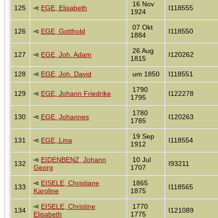
16 Nov
125
EGE, Elisabeth
I118555
1924
07 Okt
126
EGE, Gotthold
I118550
1884
26 Aug
127
EGE, Joh. Adam
I120262
1815
128
EGE, Joh. David
um 1850
I118551
1790
129
EGE, Johann Friedrike
I122278
1795
1780
130
EGE, Johannes
I120263
1785
19 Sep
131
EGE, Lina
I118554
1912
EIDENBENZ, Johann
10 Jul
132
I93211
Georg
1707
EISELE, Christiane
1865
133
I118565
Karoline
1875
EISELE, Christine
1770
134
I121089
Elisabeth
1775