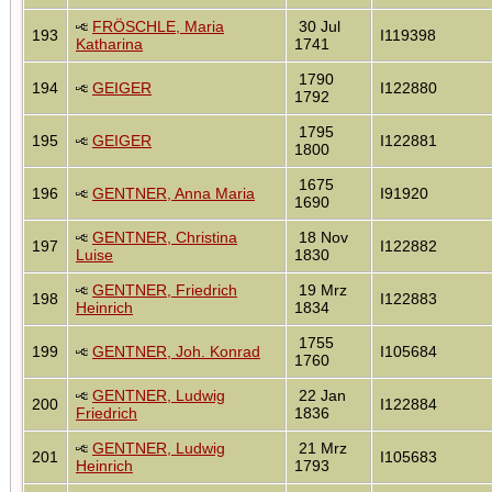
FRÖSCHLE, Maria
30 Jul
193
I119398
Katharina
1741
1790
194
GEIGER
I122880
1792
1795
195
GEIGER
I122881
1800
1675
196
GENTNER, Anna Maria
I91920
1690
GENTNER, Christina
18 Nov
197
I122882
Luise
1830
GENTNER, Friedrich
19 Mrz
198
I122883
Heinrich
1834
1755
199
GENTNER, Joh. Konrad
I105684
1760
GENTNER, Ludwig
22 Jan
200
I122884
Friedrich
1836
GENTNER, Ludwig
21 Mrz
201
I105683
Heinrich
1793