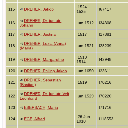
1524
115
DREHER, Jakob
I67417
1525
DREHER, Dr. jur. utr.
116
um 1512
I34308
Johann
117
DREHER, Justina
1517
I17881
DREHER, Luzia (Anna)
118
um 1521
I28239
(Maria)
1513
119
DREHER, Margarethe
I42948
1514
120
DREHER, Philipp Jakob
um 1650
I23611
DREHER, Sebastian
121
1519
I70216
(Bastian)
DREHER, Dr. jur. utr. Veit
122
um 1529
I70220
Leonhard
123
EBERBACH, Maria
I71716
26 Jun
124
EGE, Alfred
I118553
1910