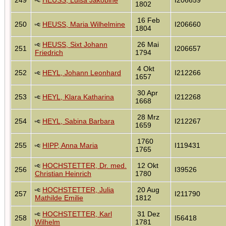
1802
16 Feb
250
HEUSS, Maria Wilhelmine
I206660
1804
HEUSS, Sixt Johann
26 Mai
251
I206657
Friedrich
1794
4 Okt
252
HEYL, Johann Leonhard
I212266
1657
30 Apr
253
HEYL, Klara Katharina
I212268
1668
28 Mrz
254
HEYL, Sabina Barbara
I212267
1659
1760
255
HIPP, Anna Maria
I119431
1765
HOCHSTETTER, Dr. med.
12 Okt
256
I39526
Christian Heinrich
1780
HOCHSTETTER, Julia
20 Aug
257
I211790
Mathilde Emilie
1812
HOCHSTETTER, Karl
31 Dez
258
I56418
Wilhelm
1781