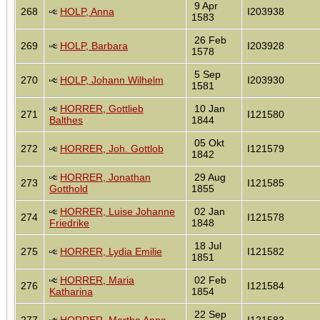
9 Apr
268
HOLP, Anna
I203938
1583
26 Feb
269
HOLP, Barbara
I203928
1578
5 Sep
270
HOLP, Johann Wilhelm
I203930
1581
HORRER, Gottlieb
10 Jan
271
I121580
Balthes
1844
05 Okt
272
HORRER, Joh. Gottlob
I121579
1842
HORRER, Jonathan
29 Aug
273
I121585
Gotthold
1855
HORRER, Luise Johanne
02 Jan
274
I121578
Friedrike
1848
18 Jul
275
HORRER, Lydia Emilie
I121582
1851
HORRER, Maria
02 Feb
276
I121584
Katharina
1854
22 Sep
277
HORRER, Martha Anna
I121583