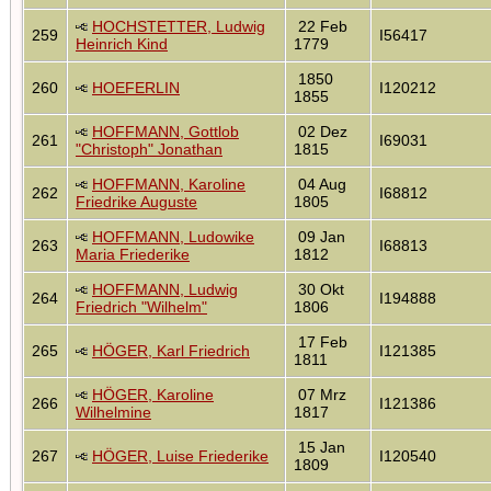
HOCHSTETTER, Ludwig
22 Feb
259
I56417
Heinrich Kind
1779
1850
260
HOEFERLIN
I120212
1855
HOFFMANN, Gottlob
02 Dez
261
I69031
"Christoph" Jonathan
1815
HOFFMANN, Karoline
04 Aug
262
I68812
Friedrike Auguste
1805
HOFFMANN, Ludowike
09 Jan
263
I68813
Maria Friederike
1812
HOFFMANN, Ludwig
30 Okt
264
I194888
Friedrich "Wilhelm"
1806
17 Feb
265
HÖGER, Karl Friedrich
I121385
1811
HÖGER, Karoline
07 Mrz
266
I121386
Wilhelmine
1817
15 Jan
267
HÖGER, Luise Friederike
I120540
1809