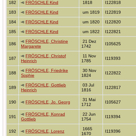
182
FRÖSCHLE Kind
1818
I122818
183
FRÖSCHLE Kind
um 1819
I122819
184
FRÖSCHLE Kind
um 1820
I122820
185
FRÖSCHLE Kind
um 1822
I122821
FRÖSCHLE, Christine
21 Dez
186
I105625
Margarete
1742
FRÖSCHLE, Christof
11 Nov
187
I119393
Heinrich
1785
FRÖSCHLE, Friedrike
30 Nov
188
I122822
Sophie
1824
FRÖSCHLE, Gottlieb
03 Jul
189
I122817
Heinrich
1816
31 Mai
190
FRÖSCHLE, Jo. Georg
I105627
1712
FRÖSCHLE, Konrad
22 Jun
191
I119394
Gottlieb
1754
1665
192
FRÖSCHLE, Lorenz
I119396
1670