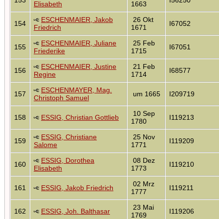
Elisabeth
1663
ESCHENMAIER, Jakob
26 Okt
154
I67052
Friedrich
1671
ESCHENMAIER, Juliane
25 Feb
155
I67051
Friederike
1715
ESCHENMAIER, Justine
21 Feb
156
I68577
Regine
1714
ESCHENMAYER, Mag.
157
um 1665
I209719
Christoph Samuel
10 Sep
158
ESSIG, Christian Gottlieb
I119213
1780
ESSIG, Christiane
25 Nov
159
I119209
Salome
1771
ESSIG, Dorothea
08 Dez
160
I119210
Elisabeth
1773
02 Mrz
161
ESSIG, Jakob Friedrich
I119211
1777
23 Mai
162
ESSIG, Joh. Balthasar
I119206
1769