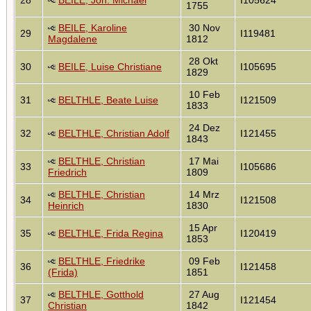
1755
BEILE, Karoline
30 Nov
29
I119481
Magdalene
1812
28 Okt
30
BEILE, Luise Christiane
I105695
1829
10 Feb
31
BELTHLE, Beate Luise
I121509
1833
24 Dez
32
BELTHLE, Christian Adolf
I121455
1843
BELTHLE, Christian
17 Mai
33
I105686
Friedrich
1809
BELTHLE, Christian
14 Mrz
34
I121508
Heinrich
1830
15 Apr
35
BELTHLE, Frida Regina
I120419
1853
BELTHLE, Friedrike
09 Feb
36
I121458
(Frida)
1851
BELTHLE, Gotthold
27 Aug
37
I121454
Christian
1842