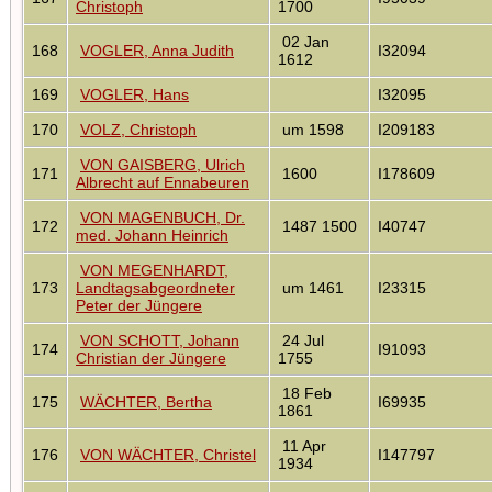
Christoph
1700
02 Jan
168
VOGLER, Anna Judith
I32094
1612
169
VOGLER, Hans
I32095
170
VOLZ, Christoph
um 1598
I209183
VON GAISBERG, Ulrich
171
1600
I178609
Albrecht auf Ennabeuren
VON MAGENBUCH, Dr.
172
1487 1500
I40747
med. Johann Heinrich
VON MEGENHARDT,
173
Landtagsabgeordneter
um 1461
I23315
Peter der Jüngere
VON SCHOTT, Johann
24 Jul
174
I91093
Christian der Jüngere
1755
18 Feb
175
WÄCHTER, Bertha
I69935
1861
11 Apr
176
VON WÄCHTER, Christel
I147797
1934