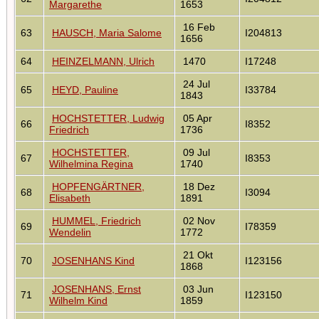
Margarethe
1653
16 Feb
63
HAUSCH, Maria Salome
I204813
1656
64
HEINZELMANN, Ulrich
1470
I17248
24 Jul
65
HEYD, Pauline
I33784
1843
HOCHSTETTER, Ludwig
05 Apr
66
I8352
Friedrich
1736
HOCHSTETTER,
09 Jul
67
I8353
Wilhelmina Regina
1740
HOPFENGÄRTNER,
18 Dez
68
I3094
Elisabeth
1891
HUMMEL, Friedrich
02 Nov
69
I78359
Wendelin
1772
21 Okt
70
JOSENHANS Kind
I123156
1868
JOSENHANS, Ernst
03 Jun
71
I123150
Wilhelm Kind
1859