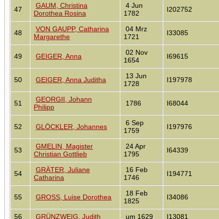
GAUM, Christina
4 Jun
47
I202752
Dorothea Rosina
1782
VON GAUPP, Catharina
04 Mrz
48
I33085
Margarethe
1721
02 Nov
49
GEIGER, Anna
I69615
1654
13 Jun
50
GEIGER, Anna Juditha
I197978
1728
GEORGII, Johann
51
1786
I68044
Philipp
6 Sep
52
GLÖCKLER, Johannes
I197976
1759
GMELIN, Magister
24 Apr
53
I64339
Christian Gottlieb
1795
GRÄTER, Juliane
16 Feb
54
I194771
Catharina
1746
18 Feb
55
GROSS, Luise Dorothea
I34086
1825
56
GRÜNZWEIG, Judith
um 1629
I13081