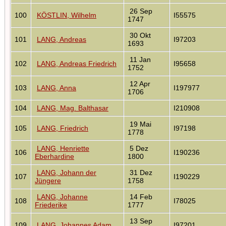
26 Sep
100
KÖSTLIN, Wilhelm
I55575
1747
30 Okt
101
LANG, Andreas
I97203
1693
11 Jan
102
LANG, Andreas Friedrich
I95658
1752
12 Apr
103
LANG, Anna
I197977
1706
104
LANG, Mag. Balthasar
I210908
19 Mai
105
LANG, Friedrich
I97198
1778
LANG, Henriette
5 Dez
106
I190236
Eberhardine
1800
LANG, Johann der
31 Dez
107
I190229
Jüngere
1758
LANG, Johanne
14 Feb
108
I78025
Friederike
1777
13 Sep
109
LANG, Johannes Adam
I97201