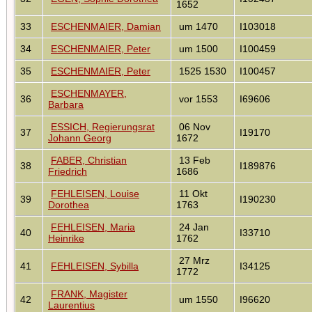
1652
33
ESCHENMAIER, Damian
um 1470
I103018
34
ESCHENMAIER, Peter
um 1500
I100459
35
ESCHENMAIER, Peter
1525 1530
I100457
ESCHENMAYER,
36
vor 1553
I69606
Barbara
ESSICH, Regierungsrat
06 Nov
37
I19170
Johann Georg
1672
FABER, Christian
13 Feb
38
I189876
Friedrich
1686
FEHLEISEN, Louise
11 Okt
39
I190230
Dorothea
1763
FEHLEISEN, Maria
24 Jan
40
I33710
Heinrike
1762
27 Mrz
41
FEHLEISEN, Sybilla
I34125
1772
FRANK, Magister
42
um 1550
I96620
Laurentius