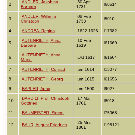
ANDLER, Jakobina
30 Apr
2
I68514
Barbara
1731
ANDLER, Wilhelm
09 Feb
3
I5010
Christoph
1733
4
ANDREÄ, Regina
1622 1626
I17382
AUTENRIETH, Anna
10 Feb
5
I61669
Barbara
1619
AUTENRIETH, Anna
6
Okt 1617
I61664
Maria
7
AUTENRIETH, Conrad
um 1614
I13077
8
AUTENRIETH, Georg
um 1615
I61656
9
BAPLER, Anna
um 1500
I9027
BARDILI, Prof. Christoph
17 Mai
10
I8018
Gottfried
1761
11
BAUMEISTER, Simon
I75068
25 Mrz
12
BAUR, August Friedrich
I198121
1801