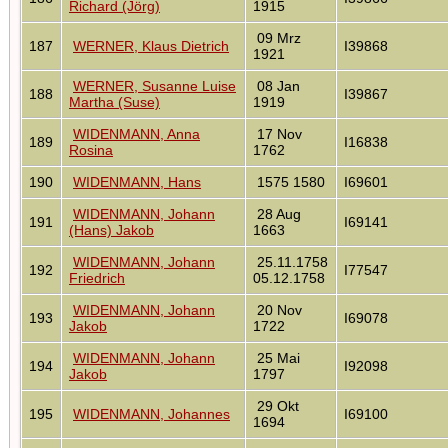
Richard (Jörg)
1915
09 Mrz
187
WERNER, Klaus Dietrich
I39868
1921
WERNER, Susanne Luise
08 Jan
188
I39867
Martha (Suse)
1919
WIDENMANN, Anna
17 Nov
189
I16838
Rosina
1762
190
WIDENMANN, Hans
1575 1580
I69601
WIDENMANN, Johann
28 Aug
191
I69141
(Hans) Jakob
1663
WIDENMANN, Johann
25.11.1758
192
I77547
Friedrich
05.12.1758
WIDENMANN, Johann
20 Nov
193
I69078
Jakob
1722
WIDENMANN, Johann
25 Mai
194
I92098
Jakob
1797
29 Okt
195
WIDENMANN, Johannes
I69100
1694