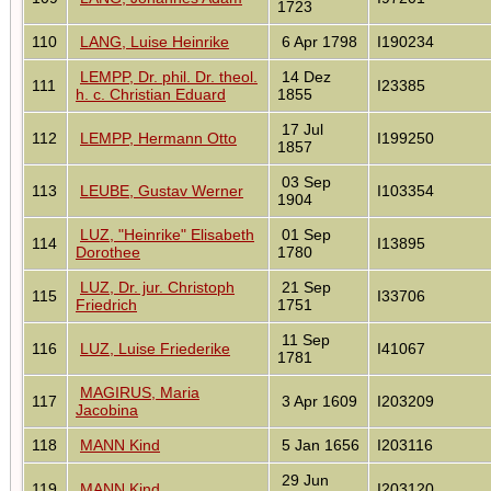
1723
110
LANG, Luise Heinrike
6 Apr 1798
I190234
LEMPP, Dr. phil. Dr. theol.
14 Dez
111
I23385
h. c. Christian Eduard
1855
17 Jul
112
LEMPP, Hermann Otto
I199250
1857
03 Sep
113
LEUBE, Gustav Werner
I103354
1904
LUZ, "Heinrike" Elisabeth
01 Sep
114
I13895
Dorothee
1780
LUZ, Dr. jur. Christoph
21 Sep
115
I33706
Friedrich
1751
11 Sep
116
LUZ, Luise Friederike
I41067
1781
MAGIRUS, Maria
117
3 Apr 1609
I203209
Jacobina
118
MANN Kind
5 Jan 1656
I203116
29 Jun
119
MANN Kind
I203120