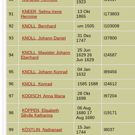
1923
KNEER, Selma Irene
13 Okt
91
I173803
Hermine
1865
92
KNOLL, Bernhard
um 1505
I103008
31 Dez
93
KNOLL, Johann Daniel
I37800
1747
25 Jun
KNOLL, Magister Johann
94
1629 26
I24587
Eberhard
Jun 1629
04 Jan
95
KNOLL, Johann Konrad
I89456
1632
96
KNOLL, Konrad
1585 1588
I24612
28 Okt
97
KODISCH, Anna Maria
I97204
1698
06 Aug
KÖPPEN, Elisabeth
98
1680 17
I19171
Sibylle Katharina
Aug 1680
15 Jan
99
KÖSTLIN, Nathanael
I8037
1744