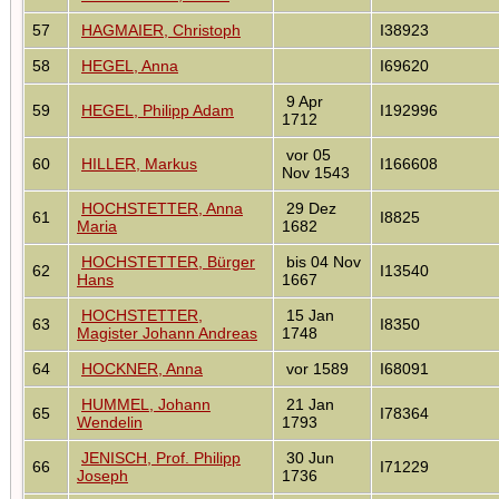
57
HAGMAIER, Christoph
I38923
58
HEGEL, Anna
I69620
9 Apr
59
HEGEL, Philipp Adam
I192996
1712
vor 05
60
HILLER, Markus
I166608
Nov 1543
HOCHSTETTER, Anna
29 Dez
61
I8825
Maria
1682
HOCHSTETTER, Bürger
bis 04 Nov
62
I13540
Hans
1667
HOCHSTETTER,
15 Jan
63
I8350
Magister Johann Andreas
1748
64
HOCKNER, Anna
vor 1589
I68091
HUMMEL, Johann
21 Jan
65
I78364
Wendelin
1793
JENISCH, Prof. Philipp
30 Jun
66
I71229
Joseph
1736