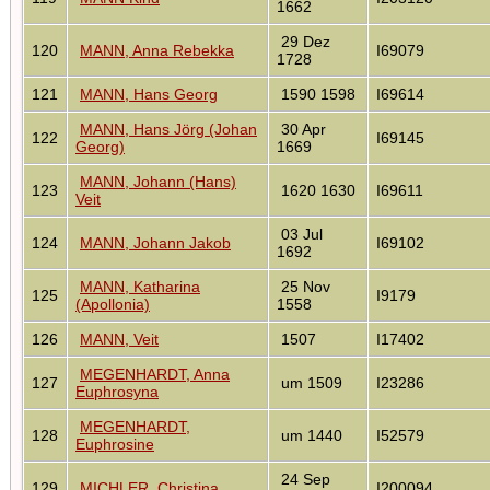
1662
29 Dez
120
MANN, Anna Rebekka
I69079
1728
121
MANN, Hans Georg
1590 1598
I69614
MANN, Hans Jörg (Johan
30 Apr
122
I69145
Georg)
1669
MANN, Johann (Hans)
123
1620 1630
I69611
Veit
03 Jul
124
MANN, Johann Jakob
I69102
1692
MANN, Katharina
25 Nov
125
I9179
(Apollonia)
1558
126
MANN, Veit
1507
I17402
MEGENHARDT, Anna
127
um 1509
I23286
Euphrosyna
MEGENHARDT,
128
um 1440
I52579
Euphrosine
24 Sep
129
MICHLER, Christina
I200094