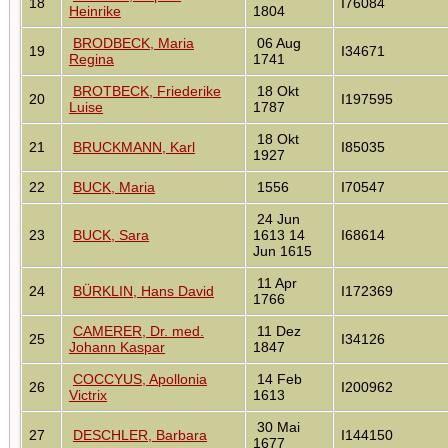
18
I76084
Heinrike
1804
BRODBECK, Maria
06 Aug
19
I34671
Regina
1741
BROTBECK, Friederike
18 Okt
20
I197595
Luise
1787
18 Okt
21
BRUCKMANN, Karl
I85035
1927
22
BUCK, Maria
1556
I70547
24 Jun
23
BUCK, Sara
1613 14
I68614
Jun 1615
11 Apr
24
BÜRKLIN, Hans David
I172369
1766
CAMERER, Dr. med.
11 Dez
25
I34126
Johann Kaspar
1847
COCCYUS, Apollonia
14 Feb
26
I200962
Victrix
1613
30 Mai
27
DESCHLER, Barbara
I144150
1677