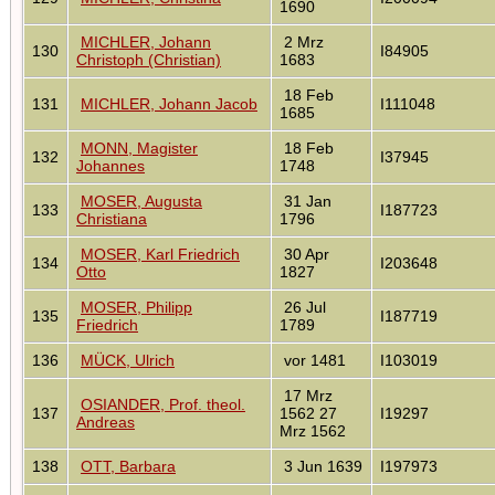
1690
MICHLER, Johann
2 Mrz
130
I84905
Christoph (Christian)
1683
18 Feb
131
MICHLER, Johann Jacob
I111048
1685
MONN, Magister
18 Feb
132
I37945
Johannes
1748
MOSER, Augusta
31 Jan
133
I187723
Christiana
1796
MOSER, Karl Friedrich
30 Apr
134
I203648
Otto
1827
MOSER, Philipp
26 Jul
135
I187719
Friedrich
1789
136
MÜCK, Ulrich
vor 1481
I103019
17 Mrz
OSIANDER, Prof. theol.
137
1562 27
I19297
Andreas
Mrz 1562
138
OTT, Barbara
3 Jun 1639
I197973