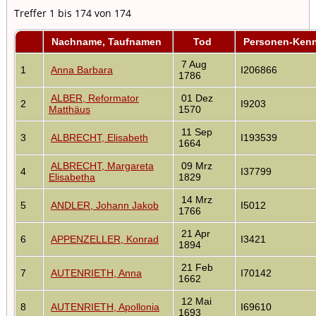
Treffer 1 bis 174 von 174
Nachname, Taufnamen
Tod
Personen-Ken
7 Aug
1
Anna Barbara
I206866
1786
ALBER, Reformator
01 Dez
2
I9203
Matthäus
1570
11 Sep
3
ALBRECHT, Elisabeth
I193539
1664
ALBRECHT, Margareta
09 Mrz
4
I37799
Elisabetha
1829
14 Mrz
5
ANDLER, Johann Jakob
I5012
1766
21 Apr
6
APPENZELLER, Konrad
I3421
1894
21 Feb
7
AUTENRIETH, Anna
I70142
1662
12 Mai
8
AUTENRIETH, Apollonia
I69610
1693