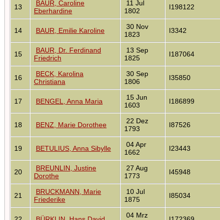
BAUR, Caroline
11 Jul
13
I198122
Eberhardine
1802
30 Nov
14
BAUR, Emilie Karoline
I3342
1823
BAUR, Dr. Ferdinand
13 Sep
15
I187064
Friedrich
1825
BECK, Karolina
30 Sep
16
I35850
Christiana
1806
15 Jun
17
BENGEL, Anna Maria
I186899
1603
22 Dez
18
BENZ, Marie Dorothee
I87526
1793
04 Apr
19
BETULIUS, Anna Sibylle
I23443
1662
BREUNLIN, Justine
27 Aug
20
I45948
Dorothe
1773
BRUCKMANN, Marie
10 Jul
21
I85034
Friederike
1875
04 Mrz
22
BÜRKLIN, Hans David
I172369