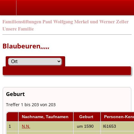
Familienstiftungen Paul Wolfgang Merkel und Werner Zeller
Unsere Familie
Blaubeuren,,,,,
Geburt
Treffer 1 bis 203 von 203
Nachname, Taufnamen
Geburt
Personen-Ken
1
N.N.
um 1590
I61653