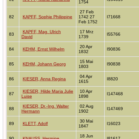
1754
27 Feb
82
KAPFF, Sophie Philippine
1742 27
I71668
Feb 1752
KAPFF, Mag. Ulrich
17 Mrz
83
I55766
David
1739
20 Apr
84
KEHM, Ernst Wilhelm
I90836
1832
15 Mai
85
KEHM, Johann Georg
I90838
1803
04 Apr
86
KIESER, Anna Regina
I8820
1615
KIESER, Hilde Maria Julie
10 Apr
87
I147468
Luise
1898
KIESER, Dr.-Ing. Walter
02 Aug
88
I147469
Hermann
1902
30 Mai
89
KLETT, Adolf
I16023
1847
18 Jun
90
KNAUSS, Hermine
I81617