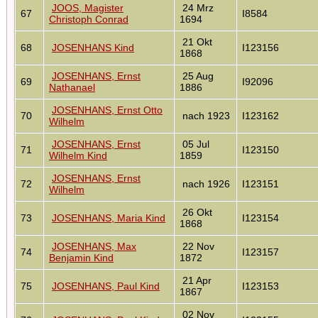
JOOS, Magister
24 Mrz
67
I8584
Christoph Conrad
1694
21 Okt
68
JOSENHANS Kind
I123156
1868
JOSENHANS, Ernst
25 Aug
69
I92096
Nathanael
1886
JOSENHANS, Ernst Otto
70
nach 1923
I123162
Wilhelm
JOSENHANS, Ernst
05 Jul
71
I123150
Wilhelm Kind
1859
JOSENHANS, Ernst
72
nach 1926
I123151
Wilhelm
26 Okt
73
JOSENHANS, Maria Kind
I123154
1868
JOSENHANS, Max
22 Nov
74
I123157
Benjamin Kind
1872
21 Apr
75
JOSENHANS, Paul Kind
I123153
1867
02 Nov