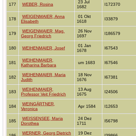
23 Jul
177
WEBER, Rosina
I172370
1682
WEIGENMAIER, Anna
01 Okt
178
I33879
Elisabeth
1618
WEIGENMAIER, Mag.
26 Nov
179
I186579
Georg Friedrich
1697
01 Jan
180
WEIHENMAIER, Josef
I67543
1678
WEIHENMAIER,
181
um 1683
I67546
Katharina Barbara
WEIHENMAIER, Maria
18 Nov
182
I67381
Judith
1676
WEIHENMAIER,
13 Aug
183
I24506
Professor Veit Friedrich
1675
WEINGÄRTNER,
184
Apr 1584
I12653
Veronica
WEISSENSEE, Maria
24 Dez
185
I56798
Dorothea
1711
WERNER, Georg Dietrich
19 Dez
186
I39866