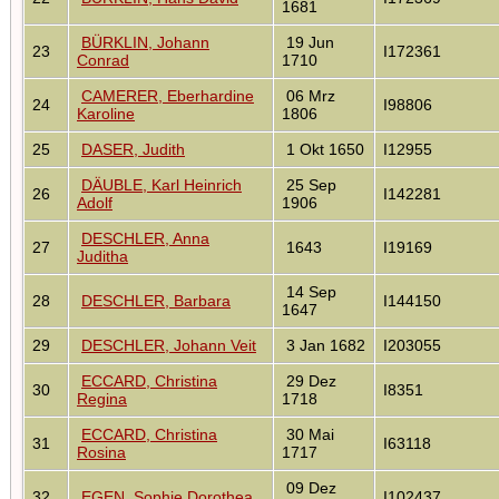
1681
BÜRKLIN, Johann
19 Jun
23
I172361
Conrad
1710
CAMERER, Eberhardine
06 Mrz
24
I98806
Karoline
1806
25
DASER, Judith
1 Okt 1650
I12955
DÄUBLE, Karl Heinrich
25 Sep
26
I142281
Adolf
1906
DESCHLER, Anna
27
1643
I19169
Juditha
14 Sep
28
DESCHLER, Barbara
I144150
1647
29
DESCHLER, Johann Veit
3 Jan 1682
I203055
ECCARD, Christina
29 Dez
30
I8351
Regina
1718
ECCARD, Christina
30 Mai
31
I63118
Rosina
1717
09 Dez
32
EGEN, Sophie Dorothea
I102437