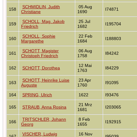
SCHMIDLIN, Judith
05 Aug
158
I74871
Christiane
1690
SCHOLL, Mag. Jakob
25 Jul
159
I195704
Friedrich
1682
SCHOLL, Sophie
22 Feb
160
I188803
Margarethe
1684
SCHOTT, Magister
06 Aug
161
I84242
Christoph Friedrich
1758
12 Mai
162
SCHOTT, Dorothea
I84229
1763
SCHOTT, Heinrike Luise
23 Apr
163
I91095
Auguste
1760
164
SPRING, Ulrich
1622
I93476
21 Mrz
165
STRAUB, Anna Rosina
I203065
1681
TRITSCHLER, Johann
8 Feb
166
I192915
Georg
1655
VISCHER, Ludwig
16 Nov
167
I95039