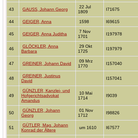
22 Jul
43
GAUSS, Johann Georg
I71675
1809
44
GEIGER, Anna
1598
I69615
7 Nov
45
GEIGER, Anna Juditha
I197978
1701
GLÖCKLER, Anna
29 Okt
46
I197979
Barbara
1725
09 Mrz
47
GREINER, Johann David
I157040
1770
GREINER, Justinus
48
I157041
David
GÜNZLER, Kanzlei- und
10 Mai
49
Hofgerichtsadvokat
I9039
1714
Amandus
GÜNZLER, Johann
01 Nov
50
I98826
Georg
1712
GÜTLER, Mag. Johann
51
um 1610
I67577
Konrad der Ältere