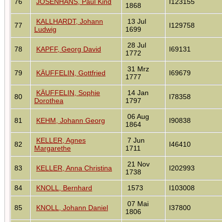
76
JOSENHANS, Paul Kind
I123155
1868
KALLHARDT, Johann
13 Jul
77
I129758
Ludwig
1699
28 Jul
78
KAPFF, Georg David
I69131
1772
31 Mrz
79
KÄUFFELIN, Gottfried
I69679
1777
KÄUFFELIN, Sophie
14 Jan
80
I78358
Dorothea
1797
06 Aug
81
KEHM, Johann Georg
I90838
1864
KELLER, Agnes
7 Jun
82
I46410
Margarethe
1711
21 Nov
83
KELLER, Anna Christina
I202993
1738
84
KNOLL, Bernhard
1573
I103008
07 Mai
85
KNOLL, Johann Daniel
I37800
1806