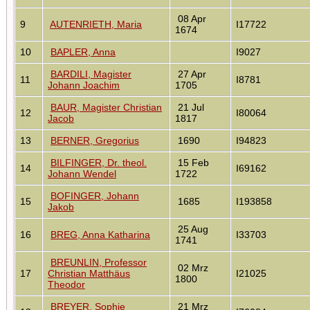
08 Apr
9
AUTENRIETH, Maria
I17722
1674
10
BAPLER, Anna
I9027
BARDILI, Magister
27 Apr
11
I8781
Johann Joachim
1705
BAUR, Magister Christian
21 Jul
12
I80064
Jacob
1817
13
BERNER, Gregorius
1690
I94823
BILFINGER, Dr. theol.
15 Feb
14
I69162
Johann Wendel
1722
BOFINGER, Johann
15
1685
I193858
Jakob
25 Aug
16
BREG, Anna Katharina
I33703
1741
BREUNLIN, Professor
02 Mrz
17
Christian Matthäus
I21025
1800
Theodor
BREYER, Sophie
21 Mrz