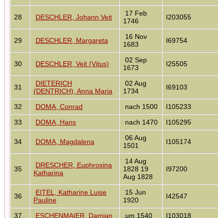
17 Feb
28
DESCHLER, Johann Veit
I203055
1746
16 Nov
29
DESCHLER, Margareta
I69754
1683
02 Sep
30
DESCHLER, Veit (Vitus)
I25505
1673
DIETERICH
02 Aug
31
I69103
(DENTRICH), Anna Maria
1734
32
DOMA, Conrad
nach 1500
I105233
33
DOMA, Hans
nach 1470
I105295
06 Aug
34
DOMA, Magdalena
I105174
1501
14 Aug
DRESCHER, Euphrosina
35
1828 19
I97200
Katharina
Aug 1828
EITEL, Katharine Luise
15 Jun
36
I42547
Pauline
1920
37
ESCHENMAIER, Damian
um 1540
I103018