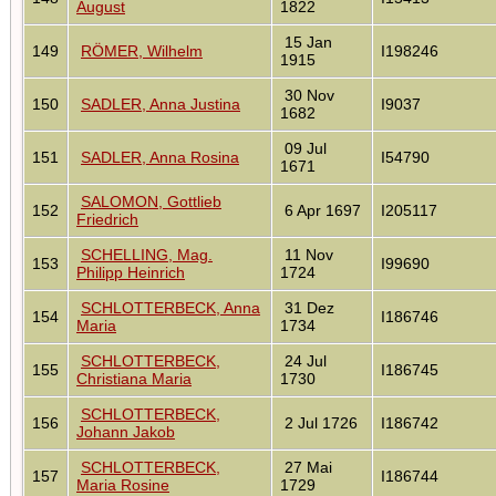
August
1822
15 Jan
149
RÖMER, Wilhelm
I198246
1915
30 Nov
150
SADLER, Anna Justina
I9037
1682
09 Jul
151
SADLER, Anna Rosina
I54790
1671
SALOMON, Gottlieb
152
6 Apr 1697
I205117
Friedrich
SCHELLING, Mag.
11 Nov
153
I99690
Philipp Heinrich
1724
SCHLOTTERBECK, Anna
31 Dez
154
I186746
Maria
1734
SCHLOTTERBECK,
24 Jul
155
I186745
Christiana Maria
1730
SCHLOTTERBECK,
156
2 Jul 1726
I186742
Johann Jakob
SCHLOTTERBECK,
27 Mai
157
I186744
Maria Rosine
1729