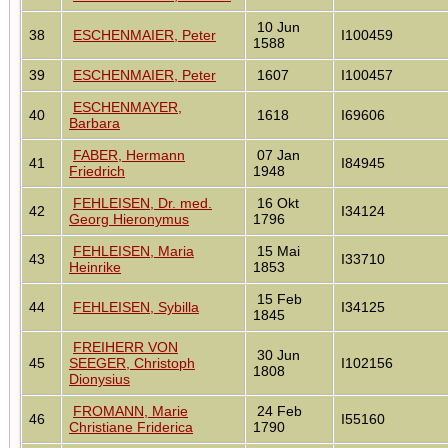
10 Jun
38
ESCHENMAIER, Peter
I100459
1588
39
ESCHENMAIER, Peter
1607
I100457
ESCHENMAYER,
40
1618
I69606
Barbara
FABER, Hermann
07 Jan
41
I84945
Friedrich
1948
FEHLEISEN, Dr. med.
16 Okt
42
I34124
Georg Hieronymus
1796
FEHLEISEN, Maria
15 Mai
43
I33710
Heinrike
1853
15 Feb
44
FEHLEISEN, Sybilla
I34125
1845
FREIHERR VON
30 Jun
45
SEEGER, Christoph
I102156
1808
Dionysius
FROMANN, Marie
24 Feb
46
I55160
Christiane Friderica
1790