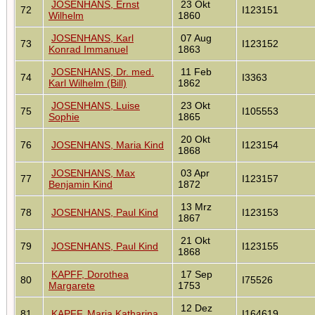
JOSENHANS, Ernst
23 Okt
72
I123151
Wilhelm
1860
JOSENHANS, Karl
07 Aug
73
I123152
Konrad Immanuel
1863
JOSENHANS, Dr. med.
11 Feb
74
I3363
Karl Wilhelm (Bill)
1862
JOSENHANS, Luise
23 Okt
75
I105553
Sophie
1865
20 Okt
76
JOSENHANS, Maria Kind
I123154
1868
JOSENHANS, Max
03 Apr
77
I123157
Benjamin Kind
1872
13 Mrz
78
JOSENHANS, Paul Kind
I123153
1867
21 Okt
79
JOSENHANS, Paul Kind
I123155
1868
KAPFF, Dorothea
17 Sep
80
I75526
Margarete
1753
12 Dez
81
KAPFF, Maria Katharina
I164619