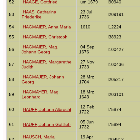
52
HAAGE, Gottfried
um 1679
I90940
HAAS, Catharina
23 Jul
53
I209191
Friederike
1736
54
HAGMAIER, Anna Maria
1610
I12224
55
HAGMAIER, Christoph
I38923
HAGMAIER, Mag.
04 Sep
56
I100427
Johann Georg
1676
HAGMAIER, Margarethe
27 Nov
57
I100436
Judith
1733
HAGMAJER, Johann
28 Mrz
58
I205217
Georg
1704
HAGMAYER, Mag.
18 Mrz
59
I203101
Leonhard
1643
12 Feb
60
HAUFF, Johann Albrecht
I75874
1722
05 Jun
61
HAUFF, Johann Gottlieb
I75894
1732
HAUSCH, Maria
19 Apr
62
I204812