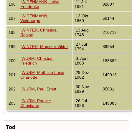
WIDENMANN, Luise
11 Jul
196
I92097
Friederike
1831
WIDENMANN,
13 Okt
197
I69144
Waldburga
1660
WINTER, Christina
13 Aug
198
I210712
Rosine
1748
27 Jul
199
WINTER, Magister Viktor
I89954
1754
WURM, Christian
3. April
200
I188689
Friedrich
1803
WURM, Mathilde Luise
29 Dez
201
I149913
Charlotte
1902
30 Nov
202
WURM, Paul Ernst
I85031
1829
WURM, Pauline
26 Jul
203
I149883
Christiane
1826
Tod