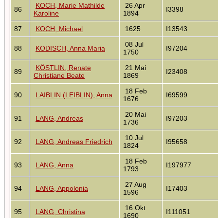
KOCH, Marie Mathilde
26 Apr
86
I3398
Karoline
1894
87
KOCH, Michael
1625
I13543
08 Jul
88
KODISCH, Anna Maria
I97204
1750
KÖSTLIN, Renate
21 Mai
89
I23408
Christiane Beate
1869
18 Feb
90
LAIBLIN (LEIBLIN), Anna
I69599
1676
20 Mai
91
LANG, Andreas
I97203
1736
10 Jul
92
LANG, Andreas Friedrich
I95658
1824
18 Feb
93
LANG, Anna
I197977
1793
27 Aug
94
LANG, Appolonia
I17403
1596
16 Okt
95
LANG, Christina
I111051
1690