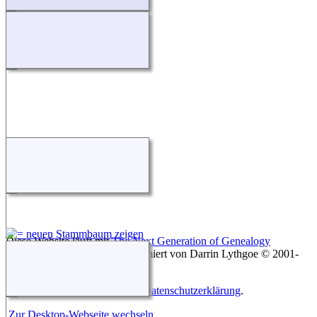
Diese Website läuft mit
The Next Generation of Genealogy
Sitebuilding
v. 15.0.1, programmiert von Darrin Lythgoe © 2001-
2026.
Betreut von
Florian Wiedner
. |
Datenschutzerklärung
.
Zur Desktop-Webseite wechseln