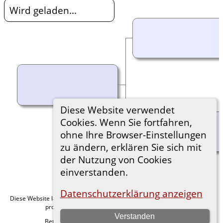
Wird geladen...
Diese Website verwendet
Cookies. Wenn Sie fortfahren,
ohne Ihre Browser-Einstellungen
zu ändern, erklären Sie sich mit
der Nutzung von Cookies
einverstanden.
Datenschutzerklärung anzeigen
Diese Website läuft mit
v. 15.0.1,
The Next Generation of Genealogy Sitebuilding
programmiert von Darrin Lythgoe © 2001-2026.
Verstanden
Betreut von
. |
.
Florian Wiedner
Datenschutzerklärung