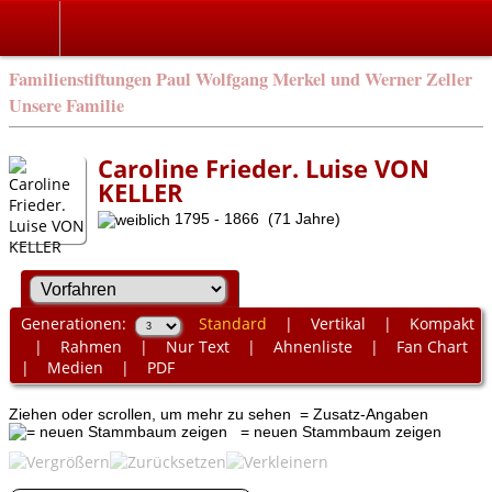
Familienstiftungen Paul Wolfgang Merkel und Werner Zeller
Unsere Familie
Caroline Frieder. Luise VON
KELLER
1795 - 1866 (71 Jahre)
Generationen:
Standard
|
Vertikal
|
Kompakt
|
Rahmen
|
Nur Text
|
Ahnenliste
|
Fan Chart
|
Medien
|
PDF
Ziehen oder scrollen, um mehr zu sehen
= Zusatz-Angaben
= neuen Stammbaum zeigen