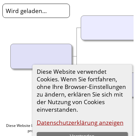
Wird geladen...
Diese Website verwendet
Cookies. Wenn Sie fortfahren,
ohne Ihre Browser-Einstellungen
zu ändern, erklären Sie sich mit
der Nutzung von Cookies
einverstanden.
Datenschutzerklärung anzeigen
Diese Website läuft mit
v. 15.0.1,
The Next Generation of Genealogy Sitebuilding
programmiert von Darrin Lythgoe © 2001-2026.