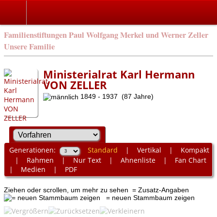
Familienstiftungen Paul Wolfgang Merkel und Werner Zeller
Unsere Familie
Ministerialrat Karl Hermann
VON ZELLER
1849 - 1937 (87 Jahre)
Generationen:
Standard
|
Vertikal
|
Kompakt
|
Rahmen
|
Nur Text
|
Ahnenliste
|
Fan Chart
|
Medien
|
PDF
Ziehen oder scrollen, um mehr zu sehen
= Zusatz-Angaben
= neuen Stammbaum zeigen