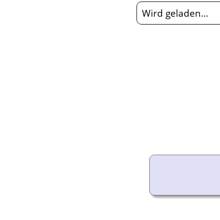
Audio-Aufnahmen
Wird geladen...
Alben
Alle Medien
Friedhöfe
Orte
Notizen
Daten und
Jahrestage
Kalender
Berichte
Quellen
Aufbewahrungsorte
Statistik
Sprache ändern
Lesezeichen
Kontakt