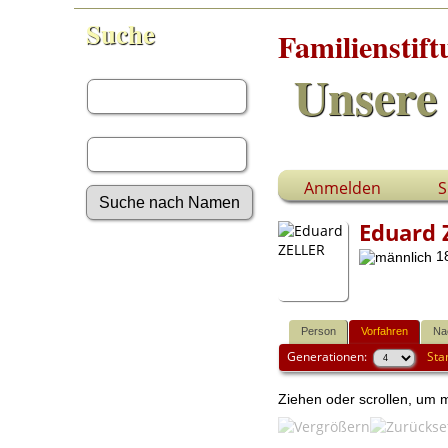
Suche
Familienstif
Vorname:
Unsere 
Nachname:
Anmelden
S
Eduard 
Erweiterte Suche
18
Nachnamen
Anmelden
Aktuelles
Gesuchte Angaben
Person
Vorfahren
Na
Generationen:
Sta
Fotos
Video-Aufnahmen
Dokumente
Ziehen oder scrollen, um
Geschichten
Grabsteine