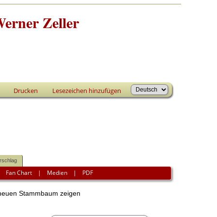
erner Zeller
Drucken
Lesezeichen hinzufügen
rschlag
|
Fan Chart
|
Medien
|
PDF
euen Stammbaum zeigen