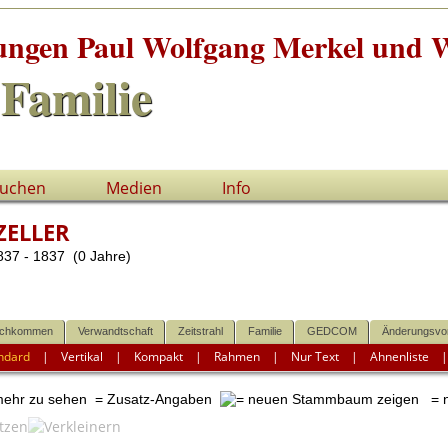
tungen Paul Wolfgang Merkel und W
Familie
uchen
Medien
Info
ZELLER
37 - 1837 (0 Jahre)
chkommen
Verwandtschaft
Zeitstrahl
Familie
GEDCOM
Änderungsvo
ndard
|
Vertikal
|
Kompakt
|
Rahmen
|
Nur Text
|
Ahnenliste
 mehr zu sehen
= Zusatz-Angaben
= n