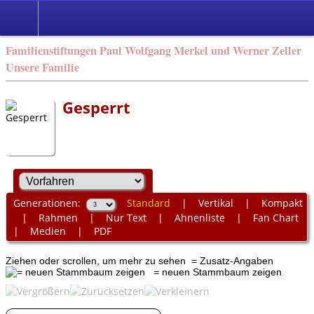
Familienstiftungen Paul Wolfgang Merkel und Werner Zeller
Unsere Familie
Gesperrt
Generationen:
Standard
|
Vertikal
|
Kompakt
|
Rahmen
|
Nur Text
|
Ahnenliste
|
Fan Chart
|
Medien
|
PDF
Ziehen oder scrollen, um mehr zu sehen
= Zusatz-Angaben
= neuen Stammbaum zeigen