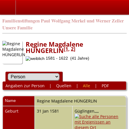
Familienstiftungen Paul Wolfgang Merkel und Werner Zeller
Unsere Familie
Regine Magdalene
[
1
,
2
]
HÜNGERLIN
1581 - 1622 (41 Jahre)
Angaben zur Person
|
Quellen
|
Alle
|
PDF
Name
Regine Magdalene
HÜNGERLIN
Geburt
31 Jan 1581
Güglingen,,,,,