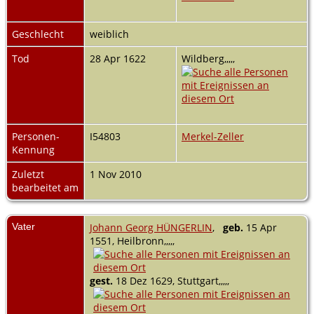
Geschlecht
weiblich
Tod
28 Apr 1622
Wildberg,,,,,
Personen-
I54803
Merkel-Zeller
Kennung
Zuletzt
1 Nov 2010
bearbeitet am
Vater
Johann Georg HÜNGERLIN
,
geb.
15 Apr
1551, Heilbronn,,,,,
gest.
18 Dez 1629, Stuttgart,,,,,