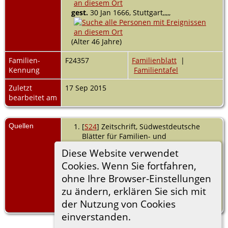
gest.
30 Jan 1666, Stuttgart,,,,,
(Alter 46 Jahre)
Familien-
F24357
Familienblatt
|
Kennung
Familientafel
Zuletzt
17 Sep 2015
bearbeitet am
Quellen
[
S24
] Zeitschrift, Südwestdeutsche
Blätter für Familien- und
Wappenkunde, (Herausgeber: Verein
Diese Website verwendet
für Familien- und Wappenkunde in
Cookies. Wenn Sie fortfahren,
Württemberg und Baden), 96, Band
29/2011.
ohne Ihre Browser-Einstellungen
zu ändern, erklären Sie sich mit
Zeller, Gerhard - Ahnendatei 27.4.2010;
der Nutzung von Cookies
DGB 75 S. 107;.
einverstanden.