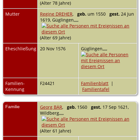
(Alter 78 Jahre)
Mutter
Regine DREHER
,
geb.
um 1550
gest.
24 Jun
1619, Güglingen,,,,,
(Alter 69 Jahre)
Eheschließung
20 Nov 1576
Güglingen,,,,,
Familien-
F24421
Familienblatt
|
Kennung
Familientafel
Familie
Georg BÄR
,
geb.
1560
gest.
17 Sep 1621,
Wildberg,,,,,
(Alter 61 Jahre)