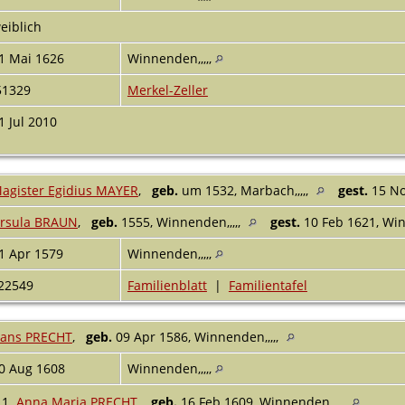
eiblich
1 Mai 1626
Winnenden,,,,,
51329
Merkel-Zeller
1 Jul 2010
agister Egidius MAYER
,
geb.
um 1532, Marbach,,,,,
gest.
15 No
rsula BRAUN
,
geb.
1555, Winnenden,,,,,
gest.
10 Feb 1621, Win
1 Apr 1579
Winnenden,,,,,
22549
Familienblatt
|
Familientafel
ans PRECHT
,
geb.
09 Apr 1586, Winnenden,,,,,
0 Aug 1608
Winnenden,,,,,
1.
Anna Maria PRECHT
,
geb.
16 Feb 1609, Winnenden,,,,,