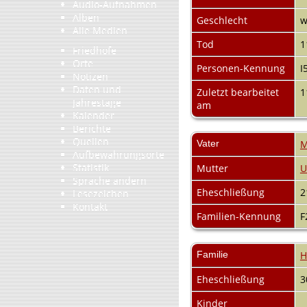
Audio-Aufnahmen
Alben
Geschlecht
w
Alle Medien
Tod
1
Friedhöfe
Orte
Personen-Kennung
I
Notizen
Daten und
Zuletzt bearbeitet
1
Jahrestage
am
Kalender
Berichte
Quellen
Vater
M
Aufbewahrungsorte
Statistik
Mutter
U
Sprache ändern
Eheschließung
2
Lesezeichen
Kontakt
Familien-Kennung
F
Familie
H
Eheschließung
3
Kinder