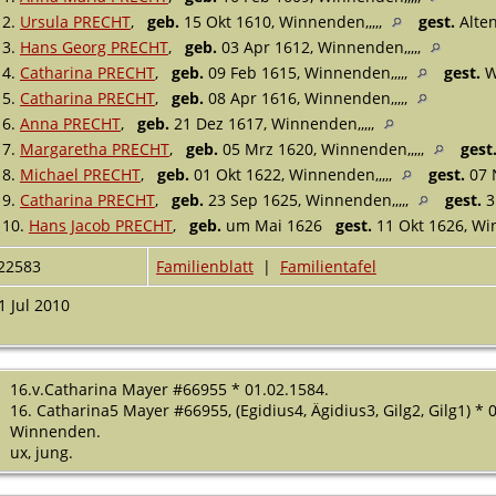
2.
Ursula PRECHT
,
geb.
15 Okt 1610, Winnenden,,,,,
gest.
Altens
3.
Hans Georg PRECHT
,
geb.
03 Apr 1612, Winnenden,,,,,
4.
Catharina PRECHT
,
geb.
09 Feb 1615, Winnenden,,,,,
gest.
W
5.
Catharina PRECHT
,
geb.
08 Apr 1616, Winnenden,,,,,
6.
Anna PRECHT
,
geb.
21 Dez 1617, Winnenden,,,,,
7.
Margaretha PRECHT
,
geb.
05 Mrz 1620, Winnenden,,,,,
gest
8.
Michael PRECHT
,
geb.
01 Okt 1622, Winnenden,,,,,
gest.
07 
9.
Catharina PRECHT
,
geb.
23 Sep 1625, Winnenden,,,,,
gest.
3
10.
Hans Jacob PRECHT
,
geb.
um Mai 1626
gest.
11 Okt 1626, Win
22583
Familienblatt
|
Familientafel
1 Jul 2010
16.v.Catharina Mayer #66955 * 01.02.1584.
16. Catharina5 Mayer #66955, (Egidius4, Ägidius3, Gilg2, Gilg1) *
Winnenden.
ux, jung.