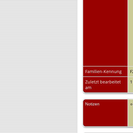
Familien-Kennung
F
Zuletzt bearbeitet
1
am
Notizen