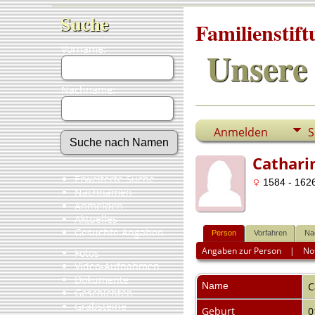
Suche
Familienstif
Vorname:
Unsere 
Nachname:
Anmelden
S
Cathar
Erweiterte Suche
1584 - 1626
Nachnamen
Anmelden
Aktuelles
Gesuchte Angaben
Person
Vorfahren
Na
Angaben zur Person
|
No
Fotos
Video-Aufnahmen
Dokumente
Name
C
Geschichten
Grabsteine
Geburt
0