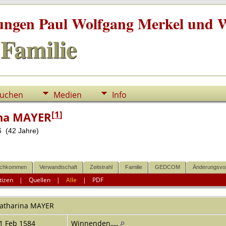
tungen Paul Wolfgang Merkel und W
Familie
uchen
Medien
Info
[
1
]
ina MAYER
 (42 Jahre)
chkommen
Verwandtschaft
Zeitstrahl
Familie
GEDCOM
Änderungsvo
tizen
|
Quellen
|
Alle
|
PDF
atharina
MAYER
1 Feb 1584
Winnenden,,,,,