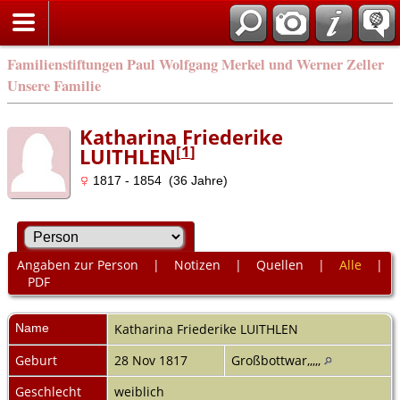
Familienstiftungen Paul Wolfgang Merkel und Werner Zeller
Unsere Familie
Katharina Friederike
[
1
]
LUITHLEN
1817 - 1854 (36 Jahre)
Angaben zur Person
|
Notizen
|
Quellen
|
Alle
|
PDF
Name
Katharina Friederike
LUITHLEN
Geburt
28 Nov 1817
Großbottwar,,,,,
Geschlecht
weiblich