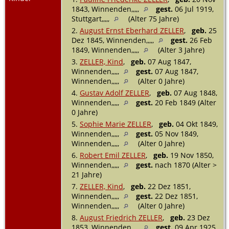
1843, Winnenden,,,,,
gest.
06 Jul 1919,
Stuttgart,,,,,
(Alter 75 Jahre)
2.
August Ernst Eberhard ZELLER
,
geb.
25
Dez 1845, Winnenden,,,,,
gest.
26 Feb
1849, Winnenden,,,,,
(Alter 3 Jahre)
3.
ZELLER, Kind
,
geb.
07 Aug 1847,
Winnenden,,,,,
gest.
07 Aug 1847,
Winnenden,,,,,
(Alter 0 Jahre)
4.
Gustav Adolf ZELLER
,
geb.
07 Aug 1848,
Winnenden,,,,,
gest.
20 Feb 1849 (Alter
0 Jahre)
5.
Sophie Marie ZELLER
,
geb.
04 Okt 1849,
Winnenden,,,,,
gest.
05 Nov 1849,
Winnenden,,,,,
(Alter 0 Jahre)
6.
Robert Emil ZELLER
,
geb.
19 Nov 1850,
Winnenden,,,,,
gest.
nach 1870 (Alter >
21 Jahre)
7.
ZELLER, Kind
,
geb.
22 Dez 1851,
Winnenden,,,,,
gest.
22 Dez 1851,
Winnenden,,,,,
(Alter 0 Jahre)
8.
August Friedrich ZELLER
,
geb.
23 Dez
1853, Winnenden,,,,,
gest.
09 Apr 1925