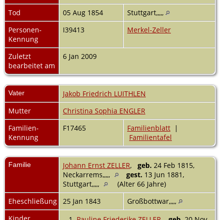
Tod
05 Aug 1854
Stuttgart,,,,,
Personen-
I39413
Merkel-Zeller
Kennung
Zuletzt
6 Jan 2009
bearbeitet am
Vater
Jakob Friedrich LUITHLEN
Mutter
Christina Sophia ENGLER
Familien-
F17465
Familienblatt
|
Kennung
Familientafel
Familie
Johann Ernst ZELLER
,
geb.
24 Feb 1815,
Neckarrems,,,,,
gest.
13 Jun 1881,
Stuttgart,,,,,
(Alter 66 Jahre)
Eheschließung
25 Jan 1843
Großbottwar,,,,,
Kinder
1.
Pauline Friederike ZELLER
,
geb.
20 Nov