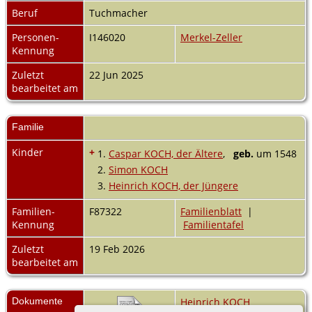
Beruf
Tuchmacher
Personen-
I146020
Merkel-Zeller
Kennung
Zuletzt
22 Jun 2025
bearbeitet am
Familie
Kinder
+
1.
Caspar KOCH, der Ältere
,
geb.
um 1548
2.
Simon KOCH
3.
Heinrich KOCH, der Jüngere
Familien-
F87322
Familienblatt
|
Kennung
Familientafel
Zuletzt
19 Feb 2026
bearbeitet am
Dokumente
Heinrich KOCH