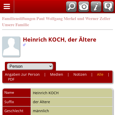
Familienstiftungen Paul Wolfgang Merkel und Werner Zeller
Unsere Familie
Heinrich KOCH, der Ältere
Angaben zur Person
|
Medien
|
Notizen
|
Alle
|
PDF
Name
Heinrich
KOCH
Suffix
der Ältere
Geschlecht
männlich