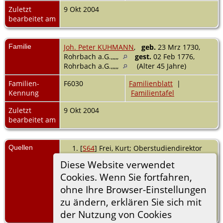
Zuletzt
9 Okt 2004
bearbeitet am
Familie
Joh. Peter KUHMANN
,
geb.
23 Mrz 1730,
Rohrbach a.G.,,,,,
gest.
02 Feb 1776,
Rohrbach a.G.,,,,,
(Alter 45 Jahre)
Familien-
F6030
Familienblatt
|
Kennung
Familientafel
Zuletzt
9 Okt 2004
bearbeitet am
Quellen
[
S64
] Frei, Kurt; Oberstudiendirektor
a.D., Sandhausen, Rohrbach,
Diese Website verwendet
Ortsfamilienbuch, (Herausgeber:
Cookies. Wenn Sie fortfahren,
Heimatverein Rohrbach
Erscheinungsort: Rohrbach, Landkreis
ohne Ihre Browser-Einstellungen
Heilbronn (früher: Sinsheim und
zu ändern, erklären Sie sich mit
Oberamt Eppingen)
der Nutzung von Cookies
Erscheinungsdatum: 2001).