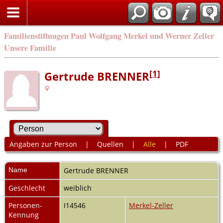
Familienstiftungen Paul Wolfgang Merkel und Werner Zeller
Unsere Familie
[
1
]
Gertrude BRENNER
Angaben zur Person
|
Quellen
|
Alle
|
PDF
Name
Gertrude
BRENNER
Geschlecht
weiblich
Personen-
I14546
Merkel-Zeller
Kennung