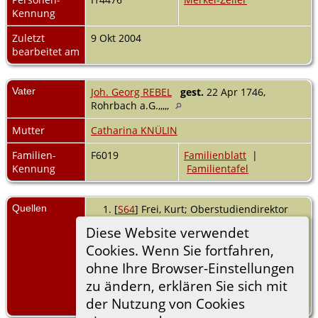
Kennung
Zuletzt
9 Okt 2004
bearbeitet am
Vater
Joh. Georg REBEL
gest.
22 Apr 1746,
Rohrbach a.G.,,,,,
Mutter
Catharina KNÜLIN
Familien-
F6019
Familienblatt
|
Kennung
Familientafel
Quellen
[
S64
] Frei, Kurt; Oberstudiendirektor
a.D., Sandhausen, Rohrbach,
Diese Website verwendet
Ortsfamilienbuch, (Herausgeber:
Cookies. Wenn Sie fortfahren,
Heimatverein Rohrbach
Erscheinungsort: Rohrbach, Landkreis
ohne Ihre Browser-Einstellungen
Heilbronn (früher: Sinsheim und
zu ändern, erklären Sie sich mit
Oberamt Eppingen)
der Nutzung von Cookies
Erscheinungsdatum: 2001).