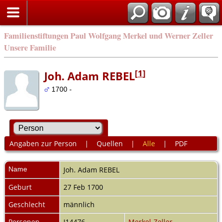
Familienstiftungen Paul Wolfgang Merkel und Werner Zeller
Unsere Familie
[
1
]
Joh. Adam REBEL
1700 -
Angaben zur Person
|
Quellen
|
Alle
|
PDF
Name
Joh. Adam
REBEL
Geburt
27 Feb 1700
Geschlecht
männlich
Personen-
I14476
Merkel-Zeller