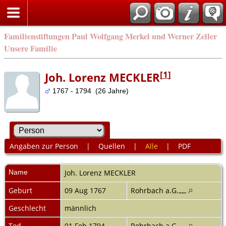
Familienstiftungen Paul Wolfgang Merkel und Werner Zeller
Unsere Familie
[
1
]
Joh. Lorenz MECKLER
1767 - 1794 (26 Jahre)
Angaben zur Person
|
Quellen
|
Alle
|
PDF
Name
Joh. Lorenz
MECKLER
Geburt
09 Aug 1767
Rohrbach a.G.,,,,,
Geschlecht
männlich
Tod
01 Feb 1794
Rohrbach a.G.,,,,,