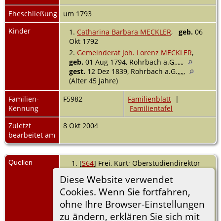
Eheschließung
um 1793
Kinder
1.
Catharina Barbara MECKLER
,
geb.
06
Okt 1792
2.
Gemeinderat Joh. Lorenz MECKLER
,
geb.
01 Aug 1794, Rohrbach a.G.,,,,,
gest.
12 Dez 1839, Rohrbach a.G.,,,,,
(Alter 45 Jahre)
Familien-
F5982
Familienblatt
|
Kennung
Familientafel
Zuletzt
8 Okt 2004
bearbeitet am
Quellen
[
S64
] Frei, Kurt; Oberstudiendirektor
a.D., Sandhausen, Rohrbach,
Diese Website verwendet
Ortsfamilienbuch, (Herausgeber:
Cookies. Wenn Sie fortfahren,
Heimatverein Rohrbach
Erscheinungsort: Rohrbach, Landkreis
ohne Ihre Browser-Einstellungen
Heilbronn (früher: Sinsheim und
zu ändern, erklären Sie sich mit
Oberamt Eppingen)