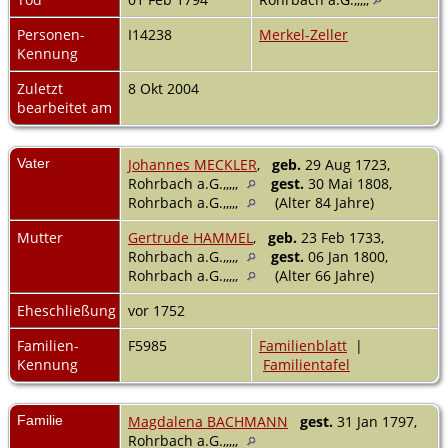
Personen-
I14238
Merkel-Zeller
Kennung
Zuletzt
8 Okt 2004
bearbeitet am
Vater
Johannes MECKLER
,
geb.
29 Aug 1723,
Rohrbach a.G.,,,,,
gest.
30 Mai 1808,
Rohrbach a.G.,,,,,
(Alter 84 Jahre)
Mutter
Gertrude HAMMEL
,
geb.
23 Feb 1733,
Rohrbach a.G.,,,,,
gest.
06 Jan 1800,
Rohrbach a.G.,,,,,
(Alter 66 Jahre)
Eheschließung
vor 1752
Familien-
F5985
Familienblatt
|
Kennung
Familientafel
Familie
Magdalena BACHMANN
gest.
31 Jan 1797,
Rohrbach a.G.,,,,,