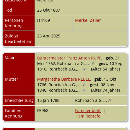
Tod
25 Okt 1807
Personen-
I14169
Merkel-Zeller
Kennung
Zuletzt
26 Apr 2025
bearbeitet am
Vater
Bürgermeister Franz Anton RUPP
,
geb.
31
Mrz 1762, Rohrbach a.G.,,,,,
gest.
10 Sep
1816, Rohrbach a.G.,,,,,
(Alter 54 Jahre)
Mutter
Margaretha Barbara REBEL
,
geb.
13 Okt
1766, Rohrbach a.G.,,,,,
gest.
08 Nov
1840, Rohrbach a.G.,,,,,
(Alter 74 Jahre)
Eheschließung
15 Jan 1788
Rohrbach a.G.,,,,,
Familien-
F5968
Familienblatt
|
Kennung
Familientafel