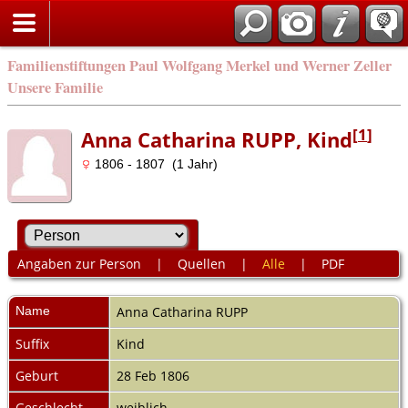
Familienstiftungen Paul Wolfgang Merkel und Werner Zeller
Unsere Familie
[
1
]
Anna Catharina RUPP, Kind
1806 - 1807 (1 Jahr)
Angaben zur Person
|
Quellen
|
Alle
|
PDF
Name
Anna Catharina
RUPP
Suffix
Kind
Geburt
28 Feb 1806
Geschlecht
weiblich