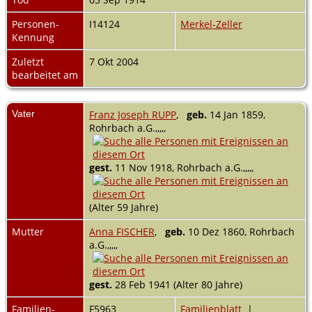
Personen-
I14124
Merkel-Zeller
Kennung
Zuletzt
7 Okt 2004
bearbeitet am
Vater
Franz Joseph RUPP
,
geb.
14 Jan 1859,
Rohrbach a.G.,,,,,
gest.
11 Nov 1918, Rohrbach a.G.,,,,,
(Alter 59 Jahre)
Mutter
Anna FISCHER
,
geb.
10 Dez 1860, Rohrbach
a.G.,,,,,
gest.
28 Feb 1941 (Alter 80 Jahre)
Familien-
F5963
Familienblatt
|