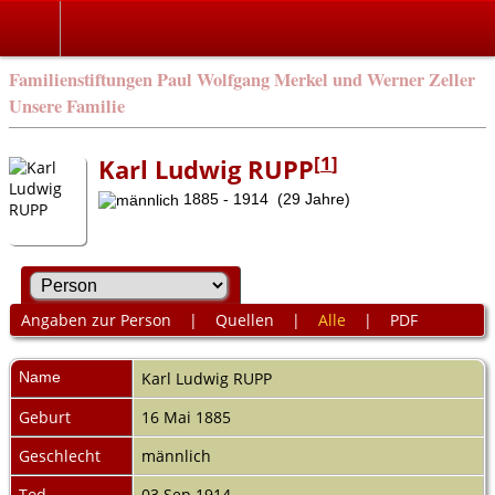
Familienstiftungen Paul Wolfgang Merkel und Werner Zeller
Unsere Familie
[
1
]
Karl Ludwig RUPP
1885 - 1914 (29 Jahre)
Angaben zur Person
|
Quellen
|
Alle
|
PDF
Name
Karl Ludwig
RUPP
Geburt
16 Mai 1885
Geschlecht
männlich
Tod
03 Sep 1914