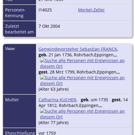
Personen-
I14025
Merkel-Zeller
Kennung
Zuletzt
7 Okt 2004
bearbeitet am
Vater
Gemeindevorsteher Sebastian FRANCK
,
geb.
21 Jan 1736, Rohrbach,Eppingen,,,,
gest.
28 Mrz 1799, Rohrbach,Eppingen,,,,
(Alter 63 Jahre)
Mutter
Catharina KUCHER
,
geb.
um 1735
gest.
14
Apr 1812, Rohrbach,Eppingen,,,,
(Alter 77 Jahre)
Eheschließung
vor 1759