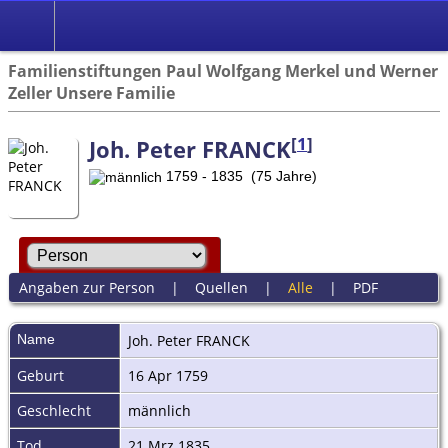
Familienstiftungen Paul Wolfgang Merkel und Werner
Zeller Unsere Familie
[
1
]
Joh. Peter FRANCK
1759 - 1835 (75 Jahre)
Angaben zur Person
|
Quellen
|
Alle
|
PDF
Name
Joh. Peter
FRANCK
Geburt
16 Apr 1759
Geschlecht
männlich
Tod
21 Mrz 1835