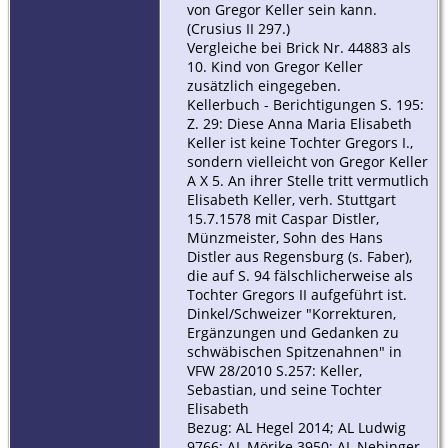
von Gregor Keller sein kann.
(Crusius II 297.)
Vergleiche bei Brick Nr. 44883 als
10. Kind von Gregor Keller
zusätzlich eingegeben.
Kellerbuch - Berichtigungen S. 195:
Z. 29: Diese Anna Maria Elisabeth
Keller ist keine Tochter Gregors I.,
sondern vielleicht von Gregor Keller
A X 5. An ihrer Stelle tritt vermutlich
Elisabeth Keller, verh. Stuttgart
15.7.1578 mit Caspar Distler,
Münzmeister, Sohn des Hans
Distler aus Regensburg (s. Faber),
die auf S. 94 fälschlicherweise als
Tochter Gregors II aufgeführt ist.
Dinkel/Schweizer "Korrekturen,
Ergänzungen und Gedanken zu
schwäbischen Spitzenahnen" in
VFW 28/2010 S.257: Keller,
Sebastian, und seine Tochter
Elisabeth
Bezug: AL Hegel 2014; AL Ludwig
9766; AL Mörike 3950; AL Nebinger