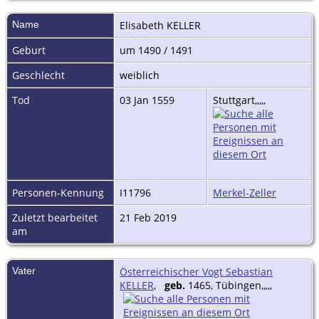
Name
Elisabeth
KELLER
Geburt
um 1490 / 1491
Geschlecht
weiblich
Tod
03 Jan 1559
Stuttgart,,,,,
Personen-Kennung
I11796
Merkel-Zeller
Zuletzt bearbeitet
21 Feb 2019
am
Vater
Österreichischer Vogt Sebastian
KELLER
,
geb.
1465, Tübingen,,,,,