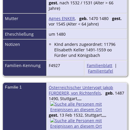
gest.
nach 1532 / 1531 (Alter > 66
Jahre)
Mutter
Agnes ENKER
,
geb.
1470 1480
gest.
vor 1545 (Alter < 64 Jahre)
Eheschließung
um 1480
Notizen
KInd anders zugeordnet: 11796
Elisabeth Keller 1491-1559 oo
Fürder und Königsbach
Familien-Kennung
F4927
Familienblatt
|
Familientafel
Familie 1
Österreichischer Untervogt Jakob
FÜRDERER, von Richtenfels
,
geb.
1487
1490, Stuttgart,,,,,
gest.
13 Feb 1532, Stuttgart,,,,,