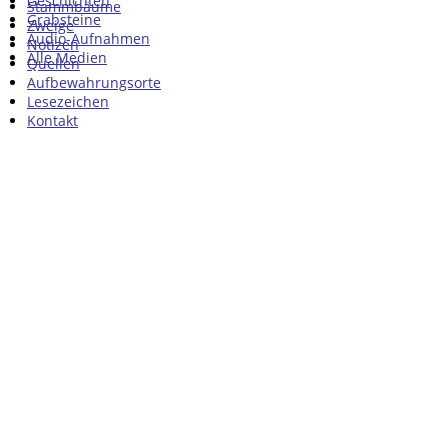
Geschichten
Stammbäume
Grabsteine
Zweige
Audio-Aufnahmen
Notizen
Alle Medien
Quellen
Aufbewahrungsorte
Lesezeichen
Kontakt