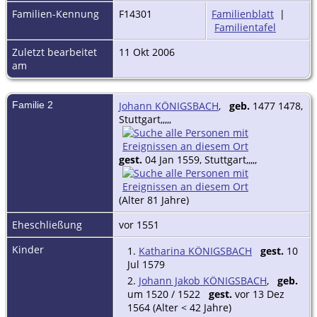
Familien-Kennung
F14301
Familienblatt
|
Familientafel
Zuletzt bearbeitet
11 Okt 2006
am
Familie 2
Johann KÖNIGSBACH
,
geb.
1477 1478,
Stuttgart,,,,,
gest.
04 Jan 1559, Stuttgart,,,,,
(Alter 81 Jahre)
Eheschließung
vor 1551
Kinder
1.
Katharina KÖNIGSBACH
gest.
10
Jul 1579
2.
Johann Jakob KÖNIGSBACH
,
geb.
um 1520 / 1522
gest.
vor 13 Dez
1564 (Alter < 42 Jahre)