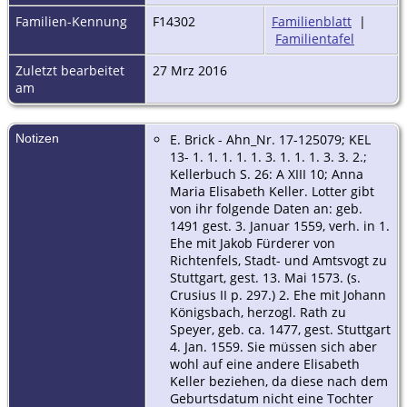
Familien-Kennung
F14302
Familienblatt
|
Familientafel
Zuletzt bearbeitet
27 Mrz 2016
am
Notizen
E. Brick - Ahn_Nr. 17-125079; KEL
13- 1. 1. 1. 1. 1. 3. 1. 1. 1. 3. 3. 2.;
Kellerbuch S. 26: A XIII 10; Anna
Maria Elisabeth Keller. Lotter gibt
von ihr folgende Daten an: geb.
1491 gest. 3. Januar 1559, verh. in 1.
Ehe mit Jakob Fürderer von
Richtenfels, Stadt- und Amtsvogt zu
Stuttgart, gest. 13. Mai 1573. (s.
Crusius II p. 297.) 2. Ehe mit Johann
Königsbach, herzogl. Rath zu
Speyer, geb. ca. 1477, gest. Stuttgart
4. Jan. 1559. Sie müssen sich aber
wohl auf eine andere Elisabeth
Keller beziehen, da diese nach dem
Geburtsdatum nicht eine Tochter