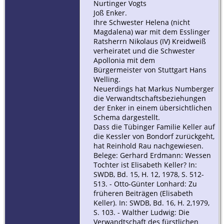
Nurtinger Vogts
Joß Enker.
Ihre Schwester Helena (nicht
Magdalena) war mit dem Esslinger
Ratsherrn Nikolaus (IV) Kreidweiß
verheiratet und die Schwester
Apollonia mit dem
Bürgermeister von Stuttgart Hans
Welling.
Neuerdings hat Markus Numberger
die Verwandtschaftsbeziehungen
der Enker in einem übersichtlichen
Schema dargestellt.
Dass die Tübinger Familie Keller auf
die Kessler von Bondorf zurückgeht,
hat Reinhold Rau nachgewiesen.
Belege: Gerhard Erdmann: Wessen
Tochter ist Elisabeth Keller? In:
SWDB, Bd. 15, H. 12, 1978, S. 512-
513. - Otto-Günter Lonhard: Zu
früheren Beiträgen (Elisabeth
Keller). In: SWDB, Bd. 16, H. 2,1979,
S. 103. - Walther Ludwig: Die
Verwandtschaft des fürstlichen