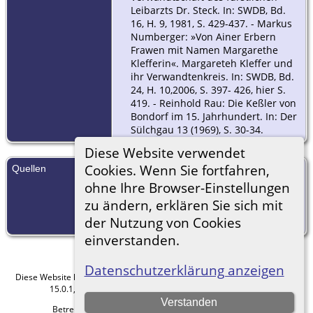
Leibarzts Dr. Steck. In: SWDB, Bd.
16, H. 9, 1981, S. 429-437. - Markus
Numberger: »Von Ainer Erbern
Frawen mit Namen Margarethe
Klefferin«. Margareteh Kleffer und
ihr Verwandtenkreis. In: SWDB, Bd.
24, H. 10,2006, S. 397- 426, hier S.
419. - Reinhold Rau: Die Keßler von
Bondorf im 15. Jahrhundert. In: Der
Sülchgau 13 (1969), S. 30-34.
Diese Website verwendet
Cookies. Wenn Sie fortfahren,
Quellen
[
S56
] Todt, Günther H., Ahnenliste
- Keller, Julie (6.1.1877-
ohne Ihre Browser-Einstellungen
10.12.1959); verheiratet mit
zu ändern, erklären Sie sich mit
Ferdinand Gottlieb Merkel,
der Nutzung von Cookies
(Erscheinungsdatum: 1.12.2003).
einverstanden.
Datenschutzerklärung anzeigen
Diese Website läuft mit
The Next Generation of Genealogy Sitebuilding
v.
15.0.1, programmiert von Darrin Lythgoe © 2001-2026.
Verstanden
Betreut von
Florian Wiedner
. |
Datenschutzerklärung
.