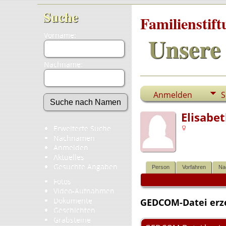
Suche
Familienstif
Vorname:
Unsere 
Nachname:
Anmelden
S
Elisabe
Erweiterte Suche
Nachnamen
Anmelden
Aktuelles
Gesuchte Angaben
Person
Vorfahren
Na
Fotos
Video-Aufnahmen
Dokumente
GEDCOM-Datei erz
Geschichten
Grabsteine