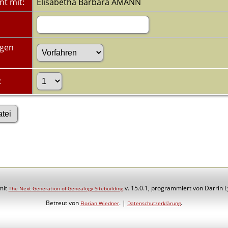
nt mit:
Elisabetha Barbara AMANN
ugen
:
mit
v. 15.0.1, programmiert von Darrin 
The Next Generation of Genealogy Sitebuilding
Betreut von
. |
.
Florian Wiedner
Datenschutzerklärung