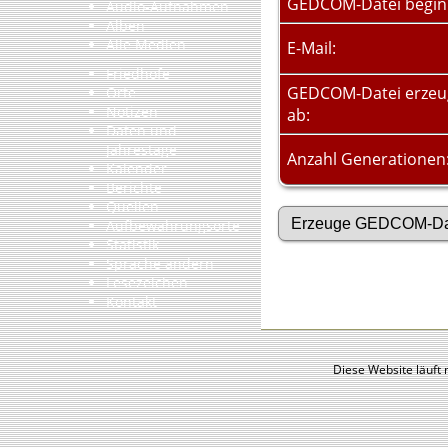
GEDCOM-Datei begin
Audio-Aufnahmen
Alben
Alle Medien
E-Mail:
Friedhöfe
GEDCOM-Datei erze
Orte
Notizen
ab:
Daten und
Jahrestage
Anzahl Generationen
Kalender
Berichte
Quellen
Aufbewahrungsorte
Statistik
Sprache ändern
Lesezeichen
Kontakt
Diese Website läuft 