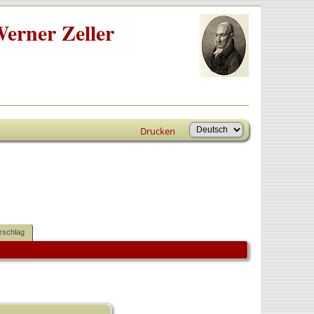
erner Zeller
Drucken
rschlag