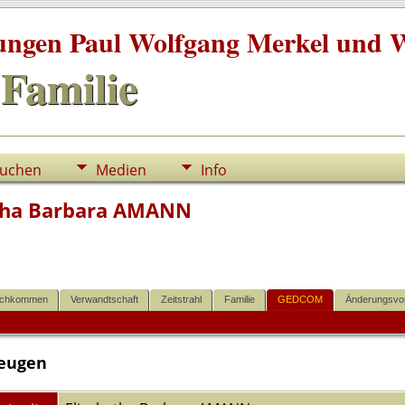
tungen Paul Wolfgang Merkel und W
Familie
uchen
Medien
Info
tha Barbara AMANN
chkommen
Verwandtschaft
Zeitstrahl
Familie
GEDCOM
Änderungsvo
eugen