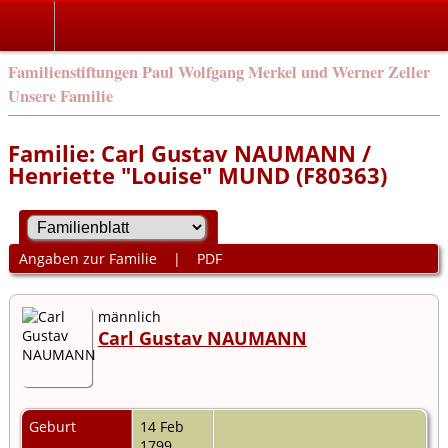
Familienstiftungen Paul Wolfgang Merkel und Werner Zeller
Unsere Familie
Familie: Carl Gustav NAUMANN /
Henriette "Louise" MUND (F80363)
Angaben zur Familie
|
PDF
männlich
Carl Gustav NAUMANN
Geburt
14 Feb
1799