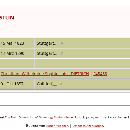
STLIN
15 Mai 1823
Stuttgart,,,,,
17 Mrz 1890
Stuttgart,,,,,
Christiane Wilhelmine Sophie Luise DIETRICH
|
F45458
01 Okt 1857
Gaildorf,,,,,
mit
v. 15.0.1, programmiert von Darrin 
The Next Generation of Genealogy Sitebuilding
Betreut von
. |
.
Florian Wiedner
Datenschutzerklärung