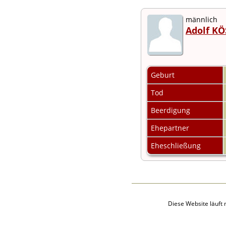
männlich
Adolf KÖ
Geburt
Tod
Beerdigung
Ehepartner
Eheschließung
Diese Website läuft 