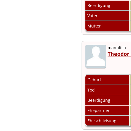
Beerdigung
Vater
Mutter
männlich
Theodor 
Geburt
Tod
Beerdigung
Ehepartner
Eheschließung