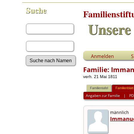
Suche
Familienstif
Vorname:
Unsere 
Nachname:
Anmelden
S
Familie: Imman
Erweiterte Suche
verh. 21 Mai 1811
Nachnamen
Anmelden
Familientafel
Familienblatt
Aktuelles
Angaben zur Familie
|
PD
Gesuchte Angaben
Fotos
männlich
Video-Aufnahmen
Immanue
Dokumente
Geschichten
Grabsteine