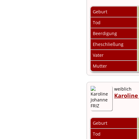
Audio-Aufnahmen
Alben
Geburt
Alle Medien
Tod
Friedhöfe
Orte
Beerdigung
Notizen
Daten und
Eheschließung
Jahrestage
Kalender
Vater
Berichte
Quellen
Mutter
Aufbewahrungsorte
Statistik
Sprache ändern
Lesezeichen
weiblich
Kontakt
Karoline
Geburt
Tod