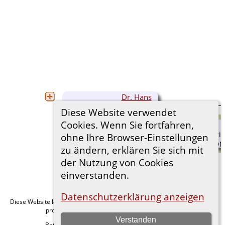
Dr. Hans
Joachim
Diese Website verwendet
EDLER VON
Cookies. Wenn Sie fortfahren,
BRAUNMÜHL
ohne Ihre Browser-Einstellungen
(1900-1980)
zu ändern, erklären Sie sich mit
der Nutzung von Cookies
einverstanden.
Datenschutzerklärung anzeigen
Diese Website läuft mit
v. 15.0.1,
The Next Generation of Genealogy Sitebuilding
programmiert von Darrin Lythgoe © 2001-2026.
Verstanden
Betreut von
. |
.
Florian Wiedner
Datenschutzerklärung