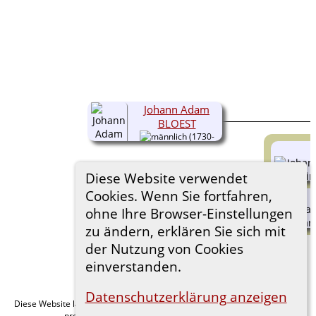
Johann Adam
BLOEST
(1730-
1798)
Diese Website verwendet
Cookies. Wenn Sie fortfahren,
ohne Ihre Browser-Einstellungen
zu ändern, erklären Sie sich mit
der Nutzung von Cookies
einverstanden.
Datenschutzerklärung anzeigen
Diese Website läuft mit
v. 15.0.1,
The Next Generation of Genealogy Sitebuilding
programmiert von Darrin Lythgoe © 2001-2026.