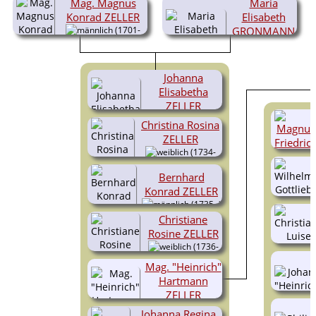
Mag. Magnus
Maria
Konrad ZELLER
Elisabeth
(1701-
GRONMANN
1767)
(1706-1766)
Johanna
Elisabetha
ZELLER
(1733-
Christina Rosina
1737)
ZELLER
(1734-
1734)
Bernhard
Konrad ZELLER
(1735- )
Christiane
Rosine ZELLER
(1736-
1772)
Mag. "Heinrich"
Hartmann
ZELLER
(1738-
Johanna Regina