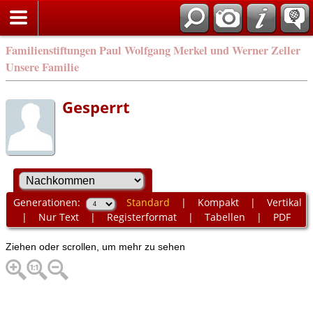
Familienstiftungen Paul Wolfgang Merkel und Werner Zeller
Unsere Familie
Gesperrt
Generationen:
Standard
|
Kompakt
|
Vertikal
|
Nur Text
|
Registerformat
|
Tabellen
|
PDF
Ziehen oder scrollen, um mehr zu sehen