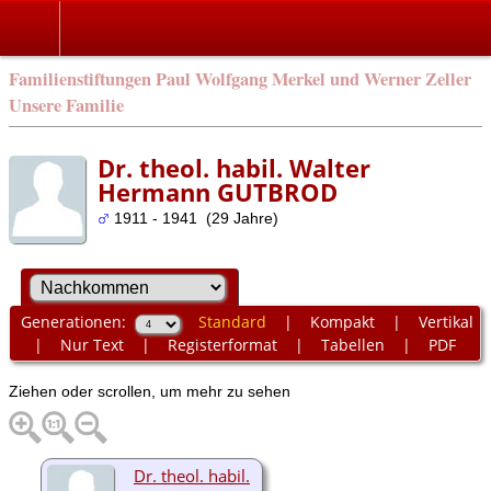
Familienstiftungen Paul Wolfgang Merkel und Werner Zeller
Unsere Familie
Dr. theol. habil. Walter
Hermann GUTBROD
1911 - 1941 (29 Jahre)
Generationen:
Standard
|
Kompakt
|
Vertikal
|
Nur Text
|
Registerformat
|
Tabellen
|
PDF
Ziehen oder scrollen, um mehr zu sehen
Dr. theol. habil.