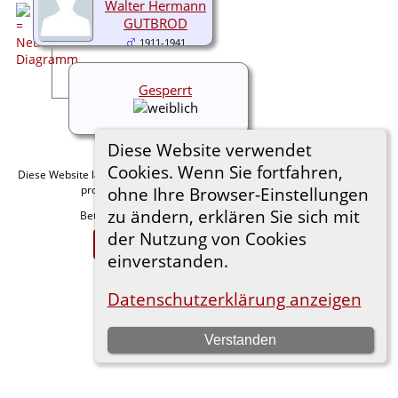
Walter Hermann
GUTBROD
1911-1941
Gesperrt
Diese Website verwendet
Cookies. Wenn Sie fortfahren,
Diese Website läuft mit
v. 15.0.1,
The Next Generation of Genealogy Sitebuilding
programmiert von Darrin Lythgoe © 2001-2026.
ohne Ihre Browser-Einstellungen
zu ändern, erklären Sie sich mit
Betreut von
. |
.
Florian Wiedner
Datenschutzerklärung
der Nutzung von Cookies
Zur Desktop-Webseite wechseln
einverstanden.
Datenschutzerklärung anzeigen
Verstanden