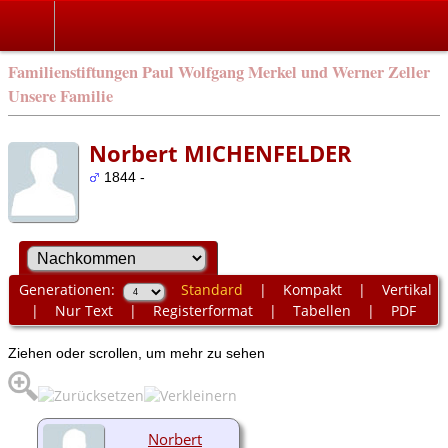
Familienstiftungen Paul Wolfgang Merkel und Werner Zeller
Unsere Familie
Norbert MICHENFELDER
1844 -
Generationen:
Standard
|
Kompakt
|
Vertikal
|
Nur Text
|
Registerformat
|
Tabellen
|
PDF
Ziehen oder scrollen, um mehr zu sehen
Norbert